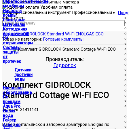
Обратноосмотические
Опытные мастера
мембраны
Удобная оплата
Насосы и
Профессиональный
Прод
помпы
инструмент
Расходные
материалы
Коттеджная
Комплект GIDROLOCK Standard Wi-Fi ENOLGAS ECO
водоочистка
UV
Товар из категории:
Готовые комплекты
стерилизаторы
Системы
защиты
от
Производитель:
протечек
Гидролок
Датчики
протечки
воды
Комплект GIDROLOCK
Насосное
Standard Cottage Wi-Fi ECO
оборудование
По
брендам
Aqua Pro
Артикул:
31411141
Новая
вода
Гейзер
Набор с итальянской запорной арматурой Enolgas по
Аквафор