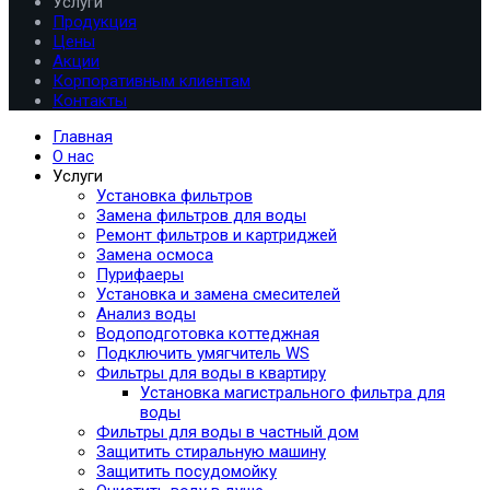
Услуги
Продукция
Цены
Акции
Корпоративным клиентам
Контакты
Главная
О нас
Услуги
Установка фильтров
Замена фильтров для воды
Ремонт фильтров и картриджей
Замена осмоса
Пурифаеры
Установка и замена смесителей
Анализ воды
Водоподготовка коттеджная
Подключить умягчитель WS
Фильтры для воды в квартиру
Установка магистрального фильтра для
воды
Фильтры для воды в частный дом
Защитить стиральную машину
Защитить посудомойку