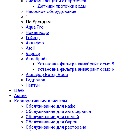
Системы защиты от протечек
Датчики протечки воды
Насосное оборудование
1
По брендам
Aqua Pro
Новая вода
Гейзер
Аквафор
Atoll
Барьер
Аквабрайт
Установка фильтра аквабрайт осмо 5
Установка фильтра аквабрайт осмо 6
Аквафор Вотер Босс
Гидролок
Нептун
Цены
Акции
Корпоративным клиентам
Обслуживание для кафе
Обслуживание для автосервиса
Обслуживание для отелей
Обслуживание для баров
Обслуживание для ресторана