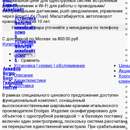
специальной цене для однотрубных систем. Встроенный
Atoll
Барьер
радиоприёмник и Wi-Fi для работы с проводными/
Аквабрайт
беспроводными датчиками, push-уведомления, управление
через Smart Life (Tuya). Масштабируется, автоповорот
Установка
кранов, гарантия 10 лет.
фильтра
Наличие товара уточняйте у менеджера по телефону
аквабрайт
осмо
5
С доставкой по Москве за 800.00 руб
Установка
Купить в 1 клик
фильтра
аквабрайт
отложить
осмо
Сравнить
6
Установка | сервис | обслуживание
Цены
Аквафор
Акци
Вотер
Описание
Корп
Босс
Характеристики
клие
Гидролок
Доставка
Нептун
В рамках специального ценового предложения доступен
функциональный комплект, оснащённый
высококачественными шаровыми кранами итальянского
производителя Enolgas. Изделие сконфигурировано для
объектов с однотрубной разводкой — в базовую поставку
включён один электропривод, поскольку система рассчитана
на перекрытие единственной магистрали. При срабатывании