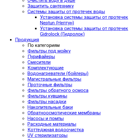
Очистить воду в душе
Защитить сантехнику
Системы защиты от протечек воды
Установка системы защиты от протечек
Neptun (Нептун)
Установка системы защиты от протечек
Gidrolock (Гидролок)
Продукция
По категориям
Фильтры под мойку
Пурифайеры
Смесители
Комплектующие
Водонагреватели (бойлеры)
Магистральные фильтры
Проточные фильтры
Фильтры обратного осмоса
Фильтры кувшины
Фильтры насадки
Накопительные баки
Обратноосмотические мембраны
Насосы и помпы
Расходные материалы
Коттеджная водоочистка
UV стерилизаторы