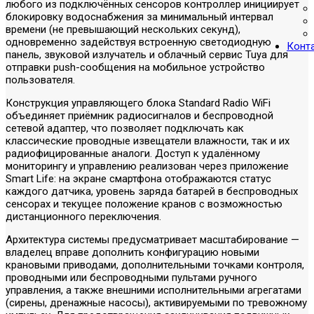
любого из подключённых сенсоров контроллер инициирует
блокировку водоснабжения за минимальный интервал
времени (не превышающий нескольких секунд),
одновременно задействуя встроенную светодиодную
Конт
панель, звуковой излучатель и облачный сервис Tuya для
отправки push-сообщения на мобильное устройство
пользователя.
Конструкция управляющего блока Standard Radio WiFi
объединяет приёмник радиосигналов и беспроводной
сетевой адаптер, что позволяет подключать как
классические проводные извещатели влажности, так и их
радиофицированные аналоги. Доступ к удалённому
мониторингу и управлению реализован через приложение
Smart Life: на экране смартфона отображаются статус
каждого датчика, уровень заряда батарей в беспроводных
сенсорах и текущее положение кранов с возможностью
дистанционного переключения.
Архитектура системы предусматривает масштабирование —
владелец вправе дополнить конфигурацию новыми
крановыми приводами, дополнительными точками контроля,
проводными или беспроводными пультами ручного
управления, а также внешними исполнительными агрегатами
(сирены, дренажные насосы), активируемыми по тревожному