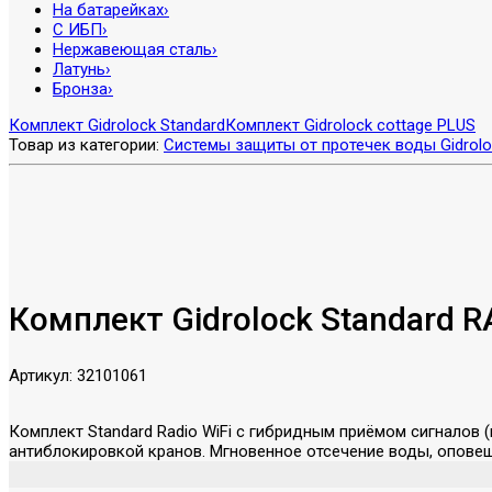
На батарейках
›
С ИБП
›
Нержавеющая сталь
›
Латунь
›
Бронза
›
Комплект Gidrolock Standard
Комплект Gidrolock cottage PLUS
Товар из категории:
Системы защиты от протечек воды Gidrolo
Комплект Gidrolock Standard R
Артикул:
32101061
Комплект Standard Radio WiFi с гибридным приёмом сигналов 
антиблокировкой кранов. Мгновенное отсечение воды, оповещ