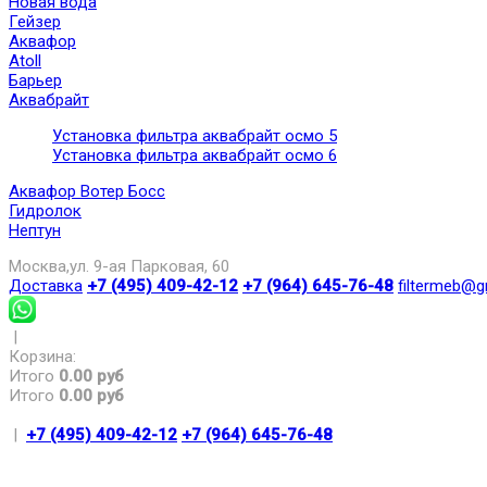
Новая вода
Гейзер
Аквафор
Atoll
Барьер
Аквабрайт
Установка фильтра аквабрайт осмо 5
Установка фильтра аквабрайт осмо 6
Аквафор Вотер Босс
Гидролок
Нептун
Москва,ул. 9-ая Парковая, 60
Доставка
+7 (495) 409-42-12
+7 (964) 645-76-48
filtermeb@g
|
Корзина:
Итого
0.00 руб
Итого
0.00 руб
|
+7 (495) 409-42-12
+7 (964) 645-76-48