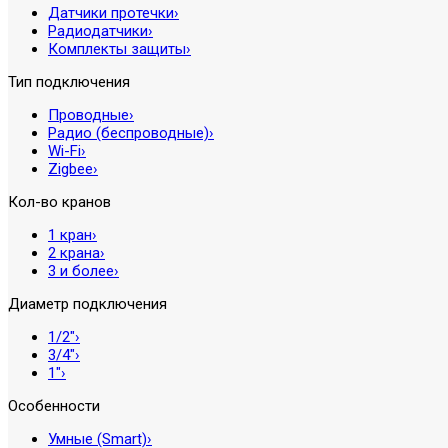
Датчики протечки
›
Радиодатчики
›
Комплекты защиты
›
Тип подключения
Проводные
›
Радио (беспроводные)
›
Wi-Fi
›
Zigbee
›
Кол-во кранов
1 кран
›
2 крана
›
3 и более
›
Диаметр подключения
1/2″
›
3/4″
›
1″
›
Особенности
Умные (Smart)
›