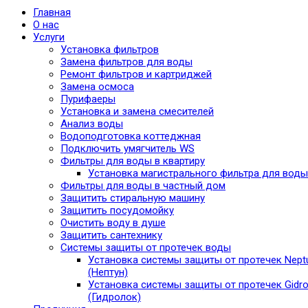
Главная
О нас
Услуги
Установка фильтров
Замена фильтров для воды
Ремонт фильтров и картриджей
Замена осмоса
Пурифаеры
Установка и замена смесителей
Анализ воды
Водоподготовка коттеджная
Подключить умягчитель WS
Фильтры для воды в квартиру
Установка магистрального фильтра для воды
Фильтры для воды в частный дом
Защитить стиральную машину
Защитить посудомойку
Очистить воду в душе
Защитить сантехнику
Системы защиты от протечек воды
Установка системы защиты от протечек Nept
(Нептун)
Установка системы защиты от протечек Gidro
(Гидролок)