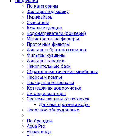
Продукция
По категориям
Фильтры под мойку
Пурифайеры
Смесители
Комплектующие
Водонагреватели (бойлеры)
Магистральные фильтры
Проточные фильтры
Фильтры обратного осмоса
Фильтры кувшины
Фильтры насадки
Накопительные баки
Обратноосмотические мембраны
Насосы и помпы
Расходные материалы
Коттеджная водоочистка
UV стерилизаторы
Системы защиты от протечек
Датчики протечки воды
Насосное оборудование
По брендам
Aqua Pro
Новая вода