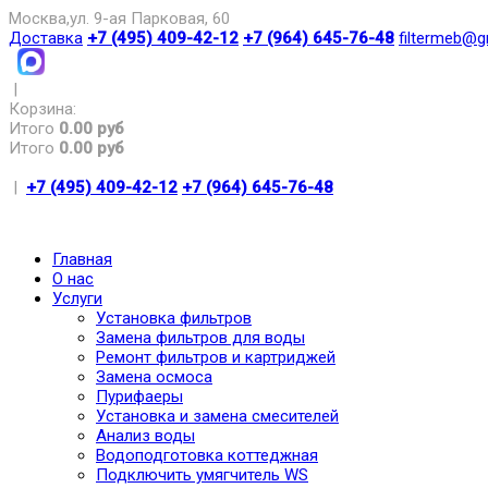
Москва,ул. 9-ая Парковая, 60
Доставка
+7 (495) 409-42-12
+7 (964) 645-76-48
filtermeb@g
|
Корзина:
Итого
0.00 руб
Итого
0.00 руб
|
+7 (495) 409-42-12
+7 (964) 645-76-48
Главная
О нас
Услуги
Установка фильтров
Замена фильтров для воды
Ремонт фильтров и картриджей
Замена осмоса
Пурифаеры
Установка и замена смесителей
Анализ воды
Водоподготовка коттеджная
Подключить умягчитель WS