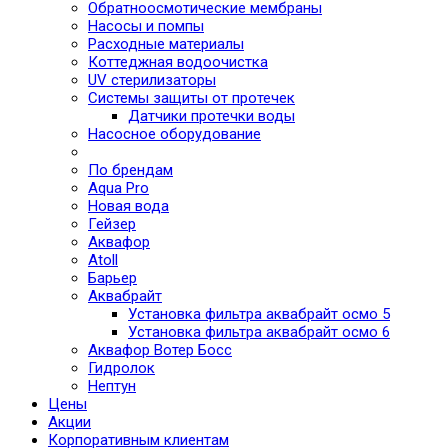
Обратноосмотические мембраны
Насосы и помпы
Расходные материалы
Коттеджная водоочистка
UV стерилизаторы
Системы защиты от протечек
Датчики протечки воды
Насосное оборудование
По брендам
Aqua Pro
Новая вода
Гейзер
Аквафор
Atoll
Барьер
Аквабрайт
Установка фильтра аквабрайт осмо 5
Установка фильтра аквабрайт осмо 6
Аквафор Вотер Босс
Гидролок
Нептун
Цены
Акции
Корпоративным клиентам