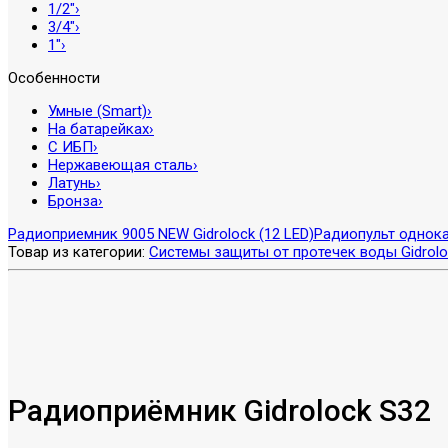
1/2″
›
3/4″
›
1″
›
Особенности
Умные (Smart)
›
На батарейках
›
С ИБП
›
Нержавеющая сталь
›
Латунь
›
Бронза
›
Радиоприемник 9005 NEW Gidrolock (12 LED)
Радиопульт однок
Товар из категории:
Системы защиты от протечек воды Gidrolo
Радиоприёмник Gidrolock S32