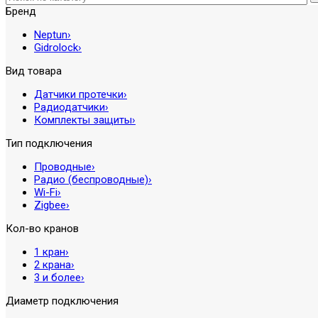
Бренд
Neptun
›
Gidrolock
›
Вид товара
Датчики протечки
›
Радиодатчики
›
Комплекты защиты
›
Тип подключения
Проводные
›
Радио (беспроводные)
›
Wi-Fi
›
Zigbee
›
Кол-во кранов
1 кран
›
2 крана
›
3 и более
›
Диаметр подключения