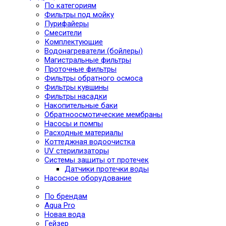
По категориям
Фильтры под мойку
Пурифайеры
Смесители
Комплектующие
Водонагреватели (бойлеры)
Магистральные фильтры
Проточные фильтры
Фильтры обратного осмоса
Фильтры кувшины
Фильтры насадки
Накопительные баки
Обратноосмотические мембраны
Насосы и помпы
Расходные материалы
Коттеджная водоочистка
UV стерилизаторы
Системы защиты от протечек
Датчики протечки воды
Насосное оборудование
По брендам
Aqua Pro
Новая вода
Гейзер