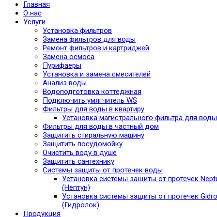
Главная
О нас
Услуги
Установка фильтров
Замена фильтров для воды
Ремонт фильтров и картриджей
Замена осмоса
Пурифаеры
Установка и замена смесителей
Анализ воды
Водоподготовка коттеджная
Подключить умягчитель WS
Фильтры для воды в квартиру
Установка магистрального фильтра для воды
Фильтры для воды в частный дом
Защитить стиральную машину
Защитить посудомойку
Очистить воду в душе
Защитить сантехнику
Системы защиты от протечек воды
Установка системы защиты от протечек Nept
(Нептун)
Установка системы защиты от протечек Gidro
(Гидролок)
Продукция