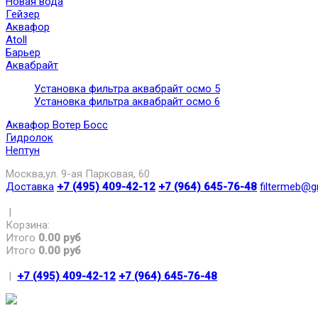
Новая вода
Гейзер
Аквафор
Atoll
Барьер
Аквабрайт
Установка фильтра аквабрайт осмо 5
Установка фильтра аквабрайт осмо 6
Аквафор Вотер Босс
Гидролок
Нептун
Москва,ул. 9-ая Парковая, 60
Доставка
+7 (495) 409-42-12
+7 (964) 645-76-48
filtermeb@g
|
Корзина:
Итого
0.00 руб
Итого
0.00 руб
|
+7 (495) 409-42-12
+7 (964) 645-76-48