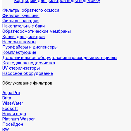
Картриджи для фильтров воды под мойку
Фильтры обратного осмоса
Фильтры кувшины
Фильтры насадки
Накопительные баки
Обратноосмотические мембраны
Краны для фильтров
Насосы и помпы
Пурифайеры и диспенсеры
Комплектующие
Дополнительное оборудование и расходные материалы
Коттеджная водоочистка
UV стерилизаторы
Насосное оборудование
Обслуживание фильтров
Aqua Pro
Brita
WiseWater
Ecosoft
Новая вода
Platinum Wasser
Посейдон
BWT