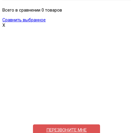
Всего в сравнении 0 товаров
Сравнить выбранное
X
Поможем выбрать и купить фильтр
ответим на вопросы, примем заказ по телефону
7-495-409-42-12
ПЕРЕЗВОНИТЕ МНЕ