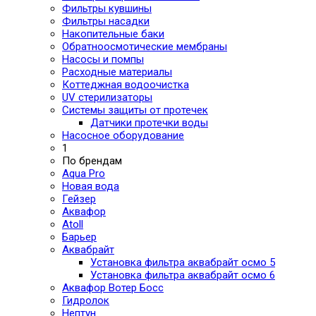
Фильтры кувшины
Фильтры насадки
Накопительные баки
Обратноосмотические мембраны
Насосы и помпы
Расходные материалы
Коттеджная водоочистка
UV стерилизаторы
Системы защиты от протечек
Датчики протечки воды
Насосное оборудование
1
По брендам
Aqua Pro
Новая вода
Гейзер
Аквафор
Atoll
Барьер
Аквабрайт
Установка фильтра аквабрайт осмо 5
Установка фильтра аквабрайт осмо 6
Аквафор Вотер Босс
Гидролок
Нептун