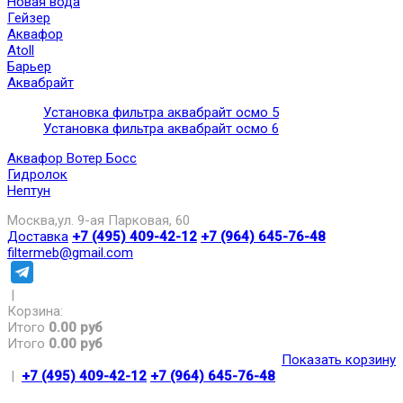
Новая вода
Гейзер
Аквафор
Atoll
Барьер
Аквабрайт
Установка фильтра аквабрайт осмо 5
Установка фильтра аквабрайт осмо 6
Аквафор Вотер Босс
Гидролок
Нептун
Москва,ул. 9-ая Парковая, 60
Доставка
+7 (495) 409-42-12
+7 (964) 645-76-48
filtermeb@gmail.com
|
Корзина:
Итого
0.00 руб
Итого
0.00 руб
Показать корзину
|
+7 (495) 409-42-12
+7 (964) 645-76-48