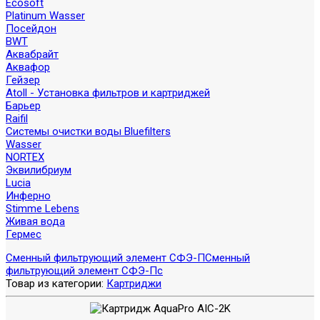
Ecosoft
Platinum Wasser
Посейдон
BWT
Аквабрайт
Аквафор
Гейзер
Atoll - Установка фильтров и картриджей
Барьер
Raifil
Системы очистки воды Bluefilters
Wasser
NORTEX
Эквилибриум
Lucia
Инферно
Stimme Lebens
Живая вода
Гермес
Сменный фильтрующий элемент СФЭ-П
Сменный
фильтрующий элемент СФЭ-Пс
Товар из категории:
Картриджи