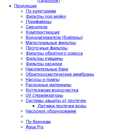
(Гидролок)
Продукция
По категориям
Фильтры под мойку
Пурифайеры
Смесители
Комплектующие
Водонагреватели (бойлеры)
Магистральные фильтры
Проточные фильтры
Фильтры обратного осмоса
Фильтры кувшины
Фильтры насадки
Накопительные баки
Обратноосмотические мембраны
Насосы и помпы
Расходные материалы
Коттеджная водоочистка
UV стерилизаторы
Системы защиты от протечек
Датчики протечки воды
Насосное оборудование
По брендам
Aqua Pro