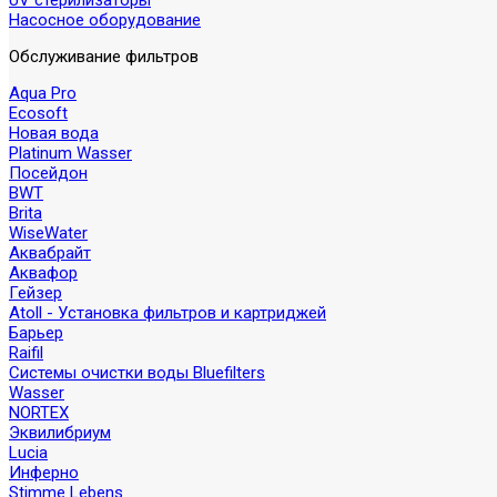
UV стерилизаторы
Насосное оборудование
Обслуживание фильтров
Aqua Pro
Ecosoft
Новая вода
Platinum Wasser
Посейдон
BWT
Brita
WiseWater
Аквабрайт
Аквафор
Гейзер
Atoll - Установка фильтров и картриджей
Барьер
Raifil
Системы очистки воды Bluefilters
Wasser
NORTEX
Эквилибриум
Lucia
Инферно
Stimme Lebens