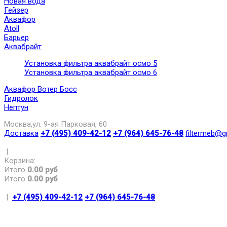
Новая вода
Гейзер
Аквафор
Atoll
Барьер
Аквабрайт
Установка фильтра аквабрайт осмо 5
Установка фильтра аквабрайт осмо 6
Аквафор Вотер Босс
Гидролок
Нептун
Москва,ул. 9-ая Парковая, 60
Доставка
+7 (495) 409-42-12
+7 (964) 645-76-48
filtermeb@g
|
Корзина:
Итого
0.00 руб
Итого
0.00 руб
|
+7 (495) 409-42-12
+7 (964) 645-76-48