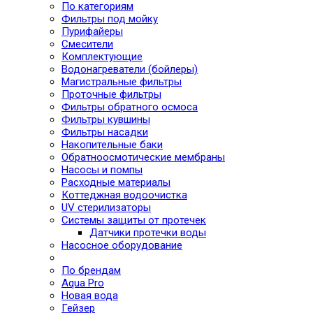
По категориям
Фильтры под мойку
Пурифайеры
Смесители
Комплектующие
Водонагреватели (бойлеры)
Магистральные фильтры
Проточные фильтры
Фильтры обратного осмоса
Фильтры кувшины
Фильтры насадки
Накопительные баки
Обратноосмотические мембраны
Насосы и помпы
Расходные материалы
Коттеджная водоочистка
UV стерилизаторы
Системы защиты от протечек
Датчики протечки воды
Насосное оборудование
По брендам
Aqua Pro
Новая вода
Гейзер