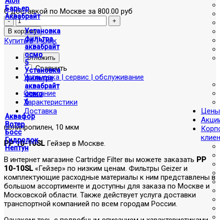
Atoll
Барьер
С доставкой по Москве за 800.00 руб
Аквабрайт
Установка
фильтра
Купить в 1 клик
аквабрайт
осмо
отложить
5
Сравнить
Установка
Установка | сервис | обслуживание
фильтра
аквабрайт
Описание
осмо
Характеристики
6
Доставка
Цены
Аквафор
Акци
Вотер
полипропилен, 10 мкм
Корп
Босс
клие
Гидролок
PP 10-10SL
Гейзер в Москве.
Нептун
В интернет магазине Cartridge Filter вы можете заказать
PP
10-10SL
«Гейзер» по низким ценам. Фильтры Geizer и
комплектующие расходные материалы к ним представлены в
большом ассортименте и доступны для заказа по Москве и
Московской области. Также действует услуга доставки
транспортной компанией по всем городам России.
Ознакомьтесь с подробным описанием и характеристиками