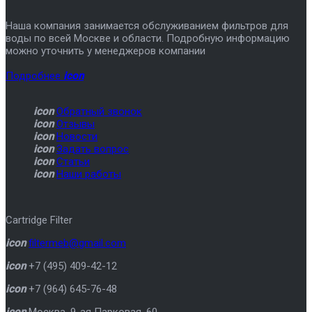
Наша компания занимается обслуживанием фильтров для
воды по всей Москве и области. Подробную информацию
можно уточнить у менеджеров компании
Подробнее
icon
icon
Обратный звонок
icon
Отзывы
icon
Новости
icon
Задать вопрос
icon
Статьи
icon
Наши работы
Cartridge Filter
icon
filtermeb@gmail.com
icon
+7 (495) 409-42-12
icon
+7 (964) 645-76-48
icon
Москва
,
9-ая Парковая, 60