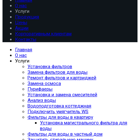
О нас
Услуги
Продукция
Цены
Акции
Корпоративным клиентам
Контакты
Главная
О нас
Услуги
Установка фильтров
Замена фильтров для воды
Ремонт фильтров и картриджей
Замена осмоса
Пурифаеры
Установка и замена смесителей
Анализ воды
Водоподготовка коттеджная
Подключить умягчитель WS
Фильтры для воды в квартиру
Установка магистрального фильтра для
воды
Фильтры для воды в частный дом
Защитить стиральную машину