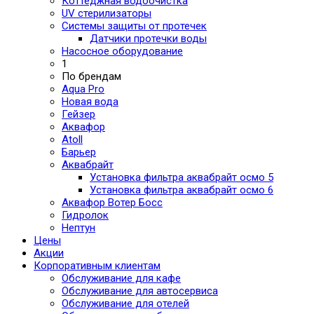
Коттеджная водоочистка
UV стерилизаторы
Системы защиты от протечек
Датчики протечки воды
Насосное оборудование
1
По брендам
Aqua Pro
Новая вода
Гейзер
Аквафор
Atoll
Барьер
Аквабрайт
Установка фильтра аквабрайт осмо 5
Установка фильтра аквабрайт осмо 6
Аквафор Вотер Босс
Гидролок
Нептун
Цены
Акции
Корпоративным клиентам
Обслуживание для кафе
Обслуживание для автосервиса
Обслуживание для отелей