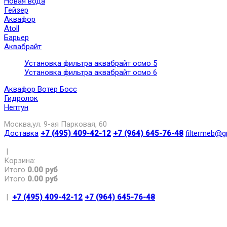
Новая вода
Гейзер
Аквафор
Atoll
Барьер
Аквабрайт
Установка фильтра аквабрайт осмо 5
Установка фильтра аквабрайт осмо 6
Аквафор Вотер Босс
Гидролок
Нептун
Москва,ул. 9-ая Парковая, 60
Доставка
+7 (495) 409-42-12
+7 (964) 645-76-48
filtermeb@g
|
Корзина:
Итого
0.00 руб
Итого
0.00 руб
|
+7 (495) 409-42-12
+7 (964) 645-76-48