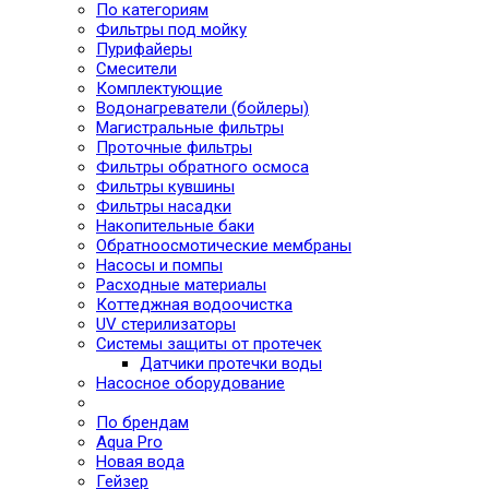
По категориям
Фильтры под мойку
Пурифайеры
Смесители
Комплектующие
Водонагреватели (бойлеры)
Магистральные фильтры
Проточные фильтры
Фильтры обратного осмоса
Фильтры кувшины
Фильтры насадки
Накопительные баки
Обратноосмотические мембраны
Насосы и помпы
Расходные материалы
Коттеджная водоочистка
UV стерилизаторы
Системы защиты от протечек
Датчики протечки воды
Насосное оборудование
По брендам
Aqua Pro
Новая вода
Гейзер