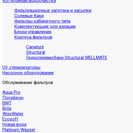
Коттеджная водоочистка
Фильтрационные загрузки и засыпки
Солевые баки
Фильтры кабинетного типа
Комплектующие для аэрации
Блоки управления
Корпуса фильтров
Canature
Structural
Гидропневмобаки Structural WELLMATE
UV стерилизаторы
Насосное оборудование
Обслуживание фильтров
Aqua Pro
Посейдон
BWT
Brita
WiseWater
Ecosoft
Новая вода
Platinum Wasser