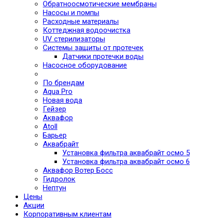
Обратноосмотические мембраны
Насосы и помпы
Расходные материалы
Коттеджная водоочистка
UV стерилизаторы
Системы защиты от протечек
Датчики протечки воды
Насосное оборудование
По брендам
Aqua Pro
Новая вода
Гейзер
Аквафор
Atoll
Барьер
Аквабрайт
Установка фильтра аквабрайт осмо 5
Установка фильтра аквабрайт осмо 6
Аквафор Вотер Босс
Гидролок
Нептун
Цены
Акции
Корпоративным клиентам