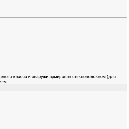
щевого класса и снаружи армирован стекловолокном (для
ием.