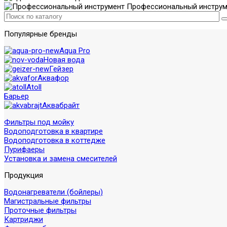
Профессиональный инструм
Популярные бренды
Aqua Pro
Новая вода
Гейзер
Аквафор
Atoll
Барьер
Аквабрайт
Фильтры под мойку
Водоподготовка в квартире
Водоподготовка в коттедже
Пурифаеры
Установка и замена смесителей
Продукция
Водонагреватели (бойлеры)
Магистральные фильтры
Проточные фильтры
Картриджи