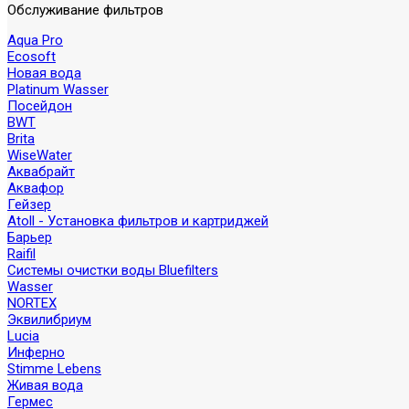
Обслуживание фильтров
Aqua Pro
Ecosoft
Новая вода
Platinum Wasser
Посейдон
BWT
Brita
WiseWater
Аквабрайт
Аквафор
Гейзер
Atoll - Установка фильтров и картриджей
Барьер
Raifil
Системы очистки воды Bluefilters
Wasser
NORTEX
Эквилибриум
Lucia
Инферно
Stimme Lebens
Живая вода
Гермес