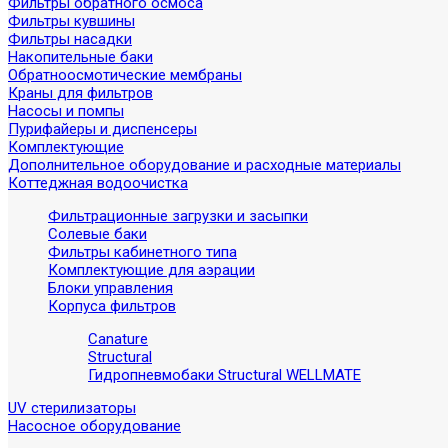
Фильтры обратного осмоса
Фильтры кувшины
Фильтры насадки
Накопительные баки
Обратноосмотические мембраны
Краны для фильтров
Насосы и помпы
Пурифайеры и диспенсеры
Комплектующие
Дополнительное оборудование и расходные материалы
Коттеджная водоочистка
Фильтрационные загрузки и засыпки
Солевые баки
Фильтры кабинетного типа
Комплектующие для аэрации
Блоки управления
Корпуса фильтров
Canature
Structural
Гидропневмобаки Structural WELLMATE
UV стерилизаторы
Насосное оборудование