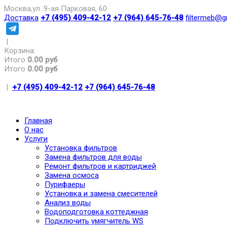
Москва,ул. 9-ая Парковая, 60
Доставка
+7 (495) 409-42-12
+7 (964) 645-76-48
filtermeb@g
|
Корзина:
Итого
0.00 руб
Итого
0.00 руб
|
+7 (495) 409-42-12
+7 (964) 645-76-48
Главная
О нас
Услуги
Установка фильтров
Замена фильтров для воды
Ремонт фильтров и картриджей
Замена осмоса
Пурифаеры
Установка и замена смесителей
Анализ воды
Водоподготовка коттеджная
Подключить умягчитель WS