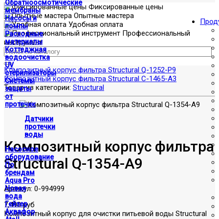
Обратноосмотические
Фиксированные цены
мембраны
Опытные мастера
Насосы и
Прод
Удобная оплата
помпы
Профессиональный
Расходные
инструмент
материалы
Коттеджная
водоочистка
UV
Композитный корпус фильтра Structural Q-1252-P9
стерилизаторы
Композитный корпус фильтра Structural C-1465-A3
Системы
Товар из категории:
Structural
защиты
от
протечек
Датчики
протечки
воды
Композитный корпус фильтра
Насосное
оборудование
Structural Q-1354-A9
По
брендам
Aqua Pro
Артикул:
0-994999
Новая
вода
Гейзер
7,490 руб
Аквафор
Композитный корпус для очистки питьевой воды Structural