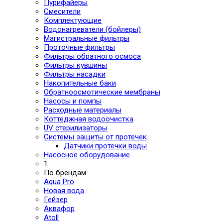
Пурифайеры
Смесители
Комплектующие
Водонагреватели (бойлеры)
Магистральные фильтры
Проточные фильтры
Фильтры обратного осмоса
Фильтры кувшины
Фильтры насадки
Накопительные баки
Обратноосмотические мембраны
Насосы и помпы
Расходные материалы
Коттеджная водоочистка
UV стерилизаторы
Системы защиты от протечек
Датчики протечки воды
Насосное оборудование
1
По брендам
Aqua Pro
Новая вода
Гейзер
Аквафор
Atoll