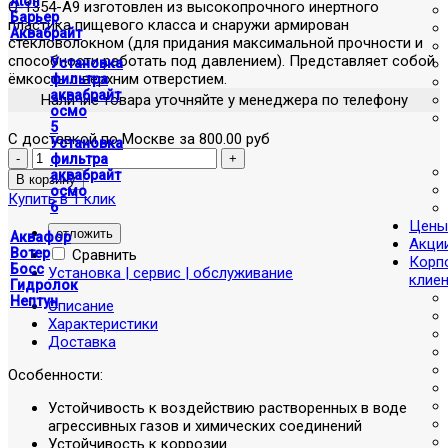
Atoll
Q-1354-A9 изготовлен из высокопрочного инертного
Барьер
пластика пищевого класса и снаружи армирован
Аквабрайт
стекловолокном (для придания максимальной прочности и
способности работать под давлением). Представляет собой
Установка
ёмкость с верхним отверстием.
фильтра
аквабрайт
Наличие товара уточняйте у менеджера по телефону
осмо
5
С доставкой по Москве за 800.00 руб
Установка
фильтра
аквабрайт
осмо
Купить в 1 клик
6
Цены
отложить
Аквафор
Акци
Вотер
Сравнить
Корп
Босс
Установка | сервис | обслуживание
клие
Гидролок
Нептун
Описание
Характеристики
Доставка
Особенности:
Устойчивость к воздействию растворенных в воде
агрессивных газов и химических соединений
Устойчивость к коррозии