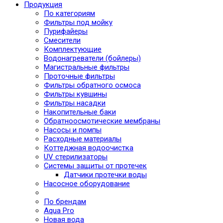
Продукция
По категориям
Фильтры под мойку
Пурифайеры
Смесители
Комплектующие
Водонагреватели (бойлеры)
Магистральные фильтры
Проточные фильтры
Фильтры обратного осмоса
Фильтры кувшины
Фильтры насадки
Накопительные баки
Обратноосмотические мембраны
Насосы и помпы
Расходные материалы
Коттеджная водоочистка
UV стерилизаторы
Системы защиты от протечек
Датчики протечки воды
Насосное оборудование
По брендам
Aqua Pro
Новая вода