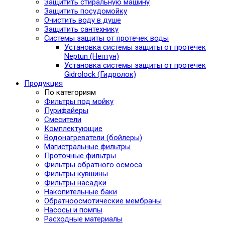
Защитить стиральную машину
Защитить посудомойку
Очистить воду в душе
Защитить сантехнику
Системы защиты от протечек воды
Установка системы защиты от протечек
Neptun (Нептун)
Установка системы защиты от протечек
Gidrolock (Гидролок)
Продукция
По категориям
Фильтры под мойку
Пурифайеры
Смесители
Комплектующие
Водонагреватели (бойлеры)
Магистральные фильтры
Проточные фильтры
Фильтры обратного осмоса
Фильтры кувшины
Фильтры насадки
Накопительные баки
Обратноосмотические мембраны
Насосы и помпы
Расходные материалы