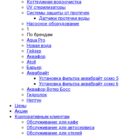
Коттеджная водоочистка
UV стерилизаторы
Системы защиты от протечек
Датчики протечки воды
Насосное оборудование
1
По брендам
Aqua Pro
Новая вода
Гейзер
Аквафор
Atoll
Барьер
Аквабрайт
Установка фильтра аквабрайт осмо 5
Установка фильтра аквабрайт осмо 6
Аквафор Вотер Босс
Гидролок
Нептун
Цены
Акции
Корпоративным клиентам
Обслуживание для кафе
Обслуживание для автосервиса
Обслуживание для отелей