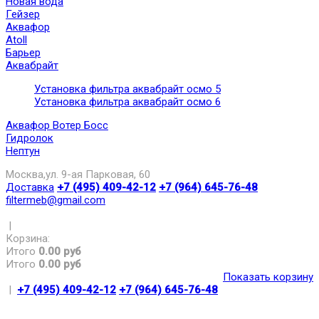
Новая вода
Гейзер
Аквафор
Atoll
Барьер
Аквабрайт
Установка фильтра аквабрайт осмо 5
Установка фильтра аквабрайт осмо 6
Аквафор Вотер Босс
Гидролок
Нептун
Москва,ул. 9-ая Парковая, 60
Доставка
+7 (495) 409-42-12
+7 (964) 645-76-48
filtermeb@gmail.com
|
Корзина:
Итого
0.00 руб
Итого
0.00 руб
Показать корзину
|
+7 (495) 409-42-12
+7 (964) 645-76-48