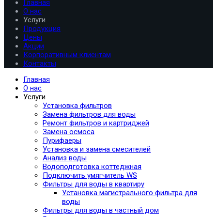
Главная
О нас
Услуги
Продукция
Цены
Акции
Корпоративным клиентам
Контакты
Главная
О нас
Услуги
Установка фильтров
Замена фильтров для воды
Ремонт фильтров и картриджей
Замена осмоса
Пурифаеры
Установка и замена смесителей
Анализ воды
Водоподготовка коттеджная
Подключить умягчитель WS
Фильтры для воды в квартиру
Установка магистрального фильтра для
воды
Фильтры для воды в частный дом