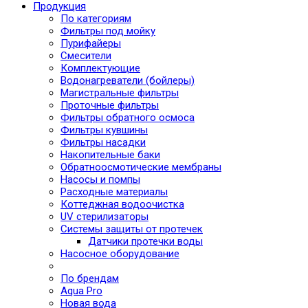
Продукция
По категориям
Фильтры под мойку
Пурифайеры
Смесители
Комплектующие
Водонагреватели (бойлеры)
Магистральные фильтры
Проточные фильтры
Фильтры обратного осмоса
Фильтры кувшины
Фильтры насадки
Накопительные баки
Обратноосмотические мембраны
Насосы и помпы
Расходные материалы
Коттеджная водоочистка
UV стерилизаторы
Системы защиты от протечек
Датчики протечки воды
Насосное оборудование
По брендам
Aqua Pro
Новая вода