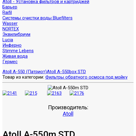
Atoll - Установка фильтров и картриджей
Барьер
Raifil
Системы очистки воды Bluefilters
Wasser
NORTEX
Эквилибриум
Lucia
Инферно
Stimme Lebens
Живая вода
Гермес
Atoll A-550 (Патриот)
Atoll A-550box STD
Товар из категории:
Фильтры обратного осмоса под мойку
Производитель:
Atoll
Atoll A-550m STD