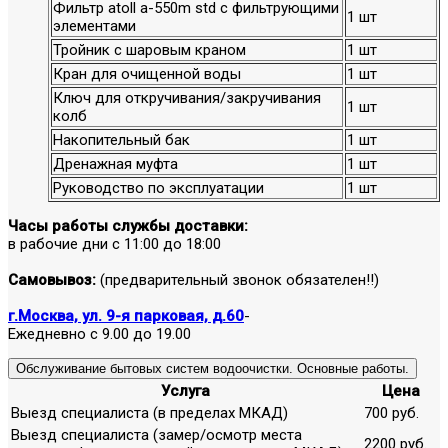
Фильтр atoll a-550m std с фильтрующими
1 шт
элементами
Тройник с шаровым краном
1 шт
Кран для очищенной воды
1 шт
Ключ для откручивания/закручивания
1 шт
колб
Накопительный бак
1 шт
Дренажная муфта
1 шт
Руководство по эксплуатации
1 шт
Часы работы службы доставки:
в рабочие дни с 11:00 до 18:00
Самовывоз:
(предварительный звонок обязателен!!)
г.Москва, ул. 9-я парковая, д.60
-
Ежедневно с 9.00 до 19.00
Обслуживание бытовых систем водоочистки. Основные работы.
Услуга
Цена
Выезд специалиста (в пределах МКАД)
700 руб.
Выезд специалиста (замер/осмотр места
2200 руб.