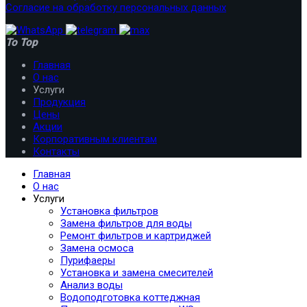
Согласие на обработку персональных данных
To Top
Главная
О нас
Услуги
Продукция
Цены
Акции
Корпоративным клиентам
Контакты
Главная
О нас
Услуги
Установка фильтров
Замена фильтров для воды
Ремонт фильтров и картриджей
Замена осмоса
Пурифаеры
Установка и замена смесителей
Анализ воды
Водоподготовка коттеджная