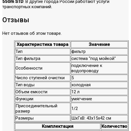
550m STD
. В другие города России работают услуги
транспортных компаний.
Отзывы
Нет отзывов об этом товаре.
Характеристика товара
Значение
Тип
фильтр
Тип фильтра
система "под мойкой"
подключение к
Особенности
водопроводу
Число ступеней очистки
5
Тип воды
холодная
Объем емкости
12 л
Функции
умягчение
Присоединительный
1/2
размер
Размеры
ШхГхВ: 43х15х42 см
Комплектация
Количество