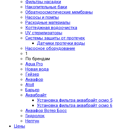
Фильтры насадки
Накопительные баки
Обратноосмотические мембраны
Насосы и помпы
Расходные материалы
Коттеджная водоочистка
UV стерилизаторы
Системы защиты от протечек
Датчики протечки воды
Насосное оборудование
1
По брендам
Aqua Pro
Новая вода
Гейзер
Аквафор
Atoll
Барьер
Аквабрайт
Установка фильтра аквабрайт осмо 5
Установка фильтра аквабрайт осмо 6
Аквафор Вотер Босс
Гидролок
Нептун
Цены