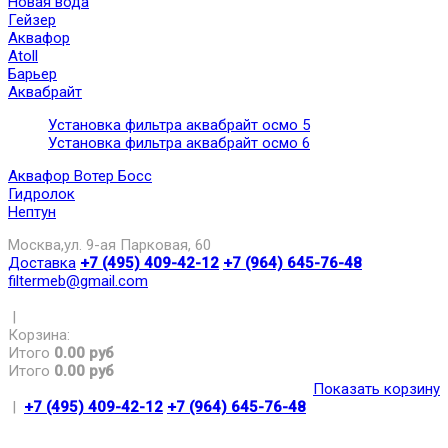
Новая вода
Гейзер
Аквафор
Atoll
Барьер
Аквабрайт
Установка фильтра аквабрайт осмо 5
Установка фильтра аквабрайт осмо 6
Аквафор Вотер Босс
Гидролок
Нептун
Москва,ул. 9-ая Парковая, 60
Доставка
+7 (495) 409-42-12
+7 (964) 645-76-48
filtermeb@gmail.com
|
Корзина:
Итого
0.00 руб
Итого
0.00 руб
Показать корзину
|
+7 (495) 409-42-12
+7 (964) 645-76-48