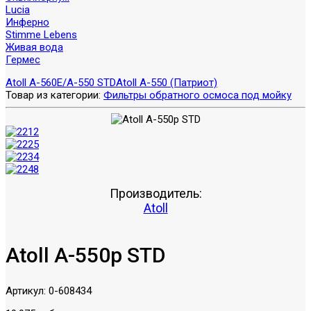
Lucia
Инферно
Stimme Lebens
Живая вода
Гермес
Atoll A-560E/A-550 STD
Atoll A-550 (Патриот)
Товар из категории:
Фильтры обратного осмоса под мойку
Производитель:
Atoll
Atoll A-550p STD
Артикул:
0-608434