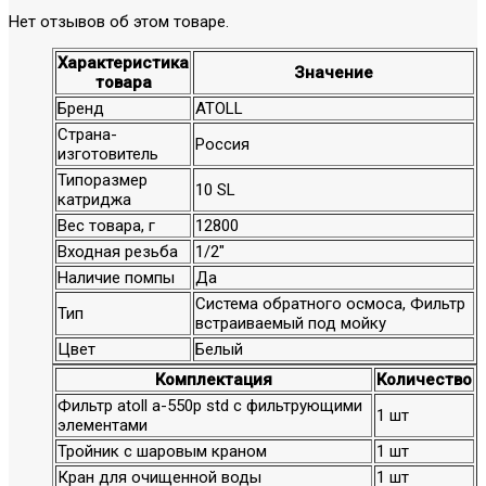
Нет отзывов об этом товаре.
Характеристика
Значение
товара
Бренд
ATOLL
Страна-
Россия
изготовитель
Типоразмер
10 SL
катриджа
Вес товара, г
12800
Входная резьба
1/2"
Наличие помпы
Да
Система обратного осмоса, Фильтр
Тип
встраиваемый под мойку
Цвет
Белый
Комплектация
Количество
Фильтр atoll a-550p std с фильтрующими
1 шт
элементами
Тройник с шаровым краном
1 шт
Кран для очищенной воды
1 шт