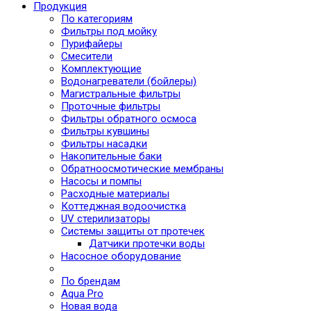
Продукция
По категориям
Фильтры под мойку
Пурифайеры
Смесители
Комплектующие
Водонагреватели (бойлеры)
Магистральные фильтры
Проточные фильтры
Фильтры обратного осмоса
Фильтры кувшины
Фильтры насадки
Накопительные баки
Обратноосмотические мембраны
Насосы и помпы
Расходные материалы
Коттеджная водоочистка
UV стерилизаторы
Системы защиты от протечек
Датчики протечки воды
Насосное оборудование
По брендам
Aqua Pro
Новая вода