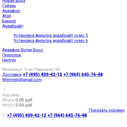
Новая вода
Гейзер
Аквафор
Atoll
Барьер
Аквабрайт
Установка фильтра аквабрайт осмо 5
Установка фильтра аквабрайт осмо 6
Аквафор Вотер Босс
Гидролок
Нептун
Москва,ул. 9-ая Парковая, 60
Доставка
+7 (495) 409-42-12
+7 (964) 645-76-48
filtermeb@gmail.com
|
Корзина:
Итого
0.00 руб
Итого
0.00 руб
Показать корзину
|
+7 (495) 409-42-12
+7 (964) 645-76-48