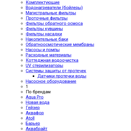
Комплектующие
Водонагреватели (бойлеры)
Магистральные фильтры
Проточные фильтры
Фильтры обратного осмоса
Фильтры кувшины
Фильтры насадки
Накопительные баки
Обратноосмотические мембраны
Насосы и помпы
Расходные материалы
Коттеджная водоочистка
UV стерилизаторы
Системы защиты от протечек
Датчики протечки воды
Насосное оборудование
1
По брендам
Aqua Pro
Новая вода
Гейзер
Аквафор
Atoll
Барьер
Аквабрайт