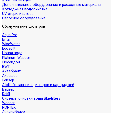
Комплектующие
Дополнительное оборудование и расходные материалы
Коттеджная водоочистка
UV стерилизаторы
Насосное оборудование
Обслуживание фильтров
Aqua Pro
Brita
WiseWater
Ecosoft
Новая вода
Platinum Wasser
Посейдон
BWT
Аквабрайт
Аквафор
Гейзер
Atoll - Установка фильтров и картриджей
Барьер
Raifil
Системы очистки воды Bluefilters
Wasser
NORTEX
Эквилибриум