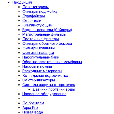
Продукция
По категориям
Фильтры под мойку
Пурифайеры
Смесители
Комплектующие
Водонагреватели (бойлеры)
Магистральные фильтры
Проточные фильтры
Фильтры обратного осмоса
Фильтры кувшины
Фильтры насадки
Накопительные баки
Обратноосмотические мембраны
Насосы и помпы
Расходные материалы
Коттеджная водоочистка
UV стерилизаторы
Системы защиты от протечек
Датчики протечки воды
Насосное оборудование
По брендам
Aqua Pro
Новая вода