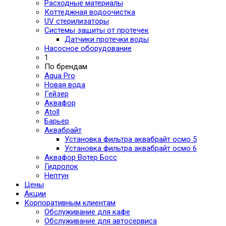
Расходные материалы
Коттеджная водоочистка
UV стерилизаторы
Системы защиты от протечек
Датчики протечки воды
Насосное оборудование
1
По брендам
Aqua Pro
Новая вода
Гейзер
Аквафор
Atoll
Барьер
Аквабрайт
Установка фильтра аквабрайт осмо 5
Установка фильтра аквабрайт осмо 6
Аквафор Вотер Босс
Гидролок
Нептун
Цены
Акции
Корпоративным клиентам
Обслуживание для кафе
Обслуживание для автосервиса