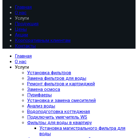
Главная
О нас
Услуги
Продукция
Цены
Акции
Корпоративным клиентам
Контакты
Главная
О нас
Услуги
Установка фильтров
Замена фильтров для воды
Ремонт фильтров и картриджей
Замена осмоса
Пурифаеры
Установка и замена смесителей
Анализ воды
Водоподготовка коттеджная
Подключить умягчитель WS
Фильтры для воды в квартиру
Установка магистрального фильтра для
воды