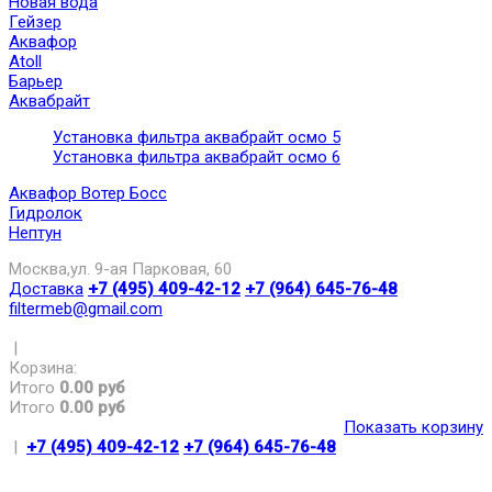
Новая вода
Гейзер
Аквафор
Atoll
Барьер
Аквабрайт
Установка фильтра аквабрайт осмо 5
Установка фильтра аквабрайт осмо 6
Аквафор Вотер Босс
Гидролок
Нептун
Москва,ул. 9-ая Парковая, 60
Доставка
+7 (495) 409-42-12
+7 (964) 645-76-48
filtermeb@gmail.com
|
Корзина:
Итого
0.00 руб
Итого
0.00 руб
Показать корзину
|
+7 (495) 409-42-12
+7 (964) 645-76-48