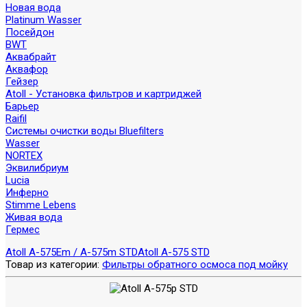
Новая вода
Platinum Wasser
Посейдон
BWT
Аквабрайт
Аквафор
Гейзер
Atoll - Установка фильтров и картриджей
Барьер
Raifil
Системы очистки воды Bluefilters
Wasser
NORTEX
Эквилибриум
Lucia
Инферно
Stimme Lebens
Живая вода
Гермес
Atoll A-575Em / A-575m STD
Atoll A-575 STD
Товар из категории:
Фильтры обратного осмоса под мойку