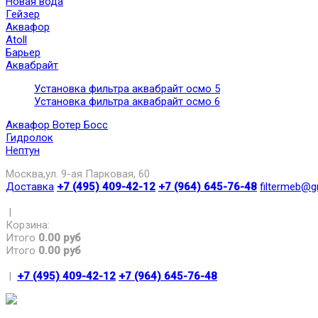
Новая вода
Гейзер
Аквафор
Atoll
Барьер
Аквабрайт
Установка фильтра аквабрайт осмо 5
Установка фильтра аквабрайт осмо 6
Аквафор Вотер Босс
Гидролок
Нептун
Москва,ул. 9-ая Парковая, 60
Доставка
+7 (495) 409-42-12
+7 (964) 645-76-48
filtermeb@g
|
Корзина:
Итого
0.00 руб
Итого
0.00 руб
|
+7 (495) 409-42-12
+7 (964) 645-76-48