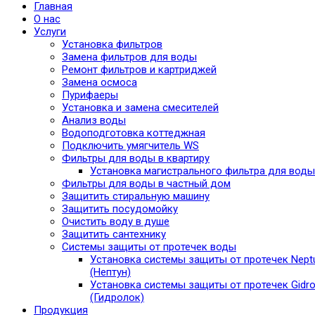
Главная
О нас
Услуги
Установка фильтров
Замена фильтров для воды
Ремонт фильтров и картриджей
Замена осмоса
Пурифаеры
Установка и замена смесителей
Анализ воды
Водоподготовка коттеджная
Подключить умягчитель WS
Фильтры для воды в квартиру
Установка магистрального фильтра для воды
Фильтры для воды в частный дом
Защитить стиральную машину
Защитить посудомойку
Очистить воду в душе
Защитить сантехнику
Системы защиты от протечек воды
Установка системы защиты от протечек Nept
(Нептун)
Установка системы защиты от протечек Gidro
(Гидролок)
Продукция