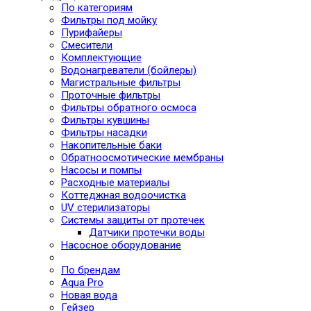
По категориям
Фильтры под мойку
Пурифайеры
Смесители
Комплектующие
Водонагреватели (бойлеры)
Магистральные фильтры
Проточные фильтры
Фильтры обратного осмоса
Фильтры кувшины
Фильтры насадки
Накопительные баки
Обратноосмотические мембраны
Насосы и помпы
Расходные материалы
Коттеджная водоочистка
UV стерилизаторы
Системы защиты от протечек
Датчики протечки воды
Насосное оборудование
По брендам
Aqua Pro
Новая вода
Гейзер