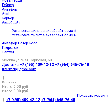
Новая вода
Гейзер
Аквафор
Atoll
Барьер
Аквабрайт
Установка фильтра аквабрайт осмо 5
Установка фильтра аквабрайт осмо 6
Аквафор Вотер Босс
Гидролок
Нептун
Москва,ул. 9-ая Парковая, 60
Доставка
+7 (495) 409-42-12
+7 (964) 645-76-48
filtermeb@gmail.com
|
Корзина:
Итого
0.00 руб
Итого
0.00 руб
Показать корзину
|
+7 (495) 409-42-12
+7 (964) 645-76-48