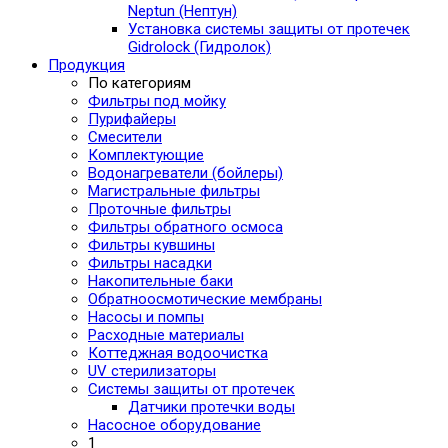
Neptun (Нептун)
Установка системы защиты от протечек
Gidrolock (Гидролок)
Продукция
По категориям
Фильтры под мойку
Пурифайеры
Смесители
Комплектующие
Водонагреватели (бойлеры)
Магистральные фильтры
Проточные фильтры
Фильтры обратного осмоса
Фильтры кувшины
Фильтры насадки
Накопительные баки
Обратноосмотические мембраны
Насосы и помпы
Расходные материалы
Коттеджная водоочистка
UV стерилизаторы
Системы защиты от протечек
Датчики протечки воды
Насосное оборудование
1