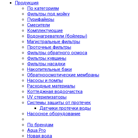
Продукция
По категориям
Фильтры под мойку
Пурифайеры
Смесители
Комплектующие
Водонагреватели (бойлеры)
Магистральные фильтры
Проточные фильтры
Фильтры обратного осмоса
Фильтры кувшины
Фильтры насадки
Накопительные баки
Обратноосмотические мембраны
Насосы и помпы
Расходные материалы
Коттеджная водоочистка
UV стерилизаторы
Системы защиты от протечек
Датчики протечки воды
Насосное оборудование
По брендам
Aqua Pro
Новая вода