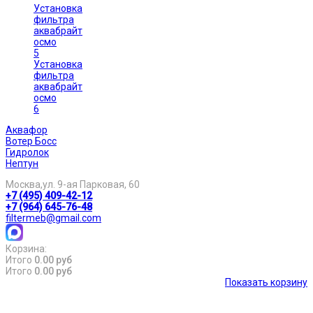
Установка
фильтра
аквабрайт
осмо
5
Установка
фильтра
аквабрайт
осмо
6
Аквафор
Вотер Босс
Гидролок
Нептун
Москва,ул. 9-ая Парковая, 60
+7 (495) 409-42-12
+7 (964) 645-76-48
filtermeb@gmail.com
Корзина:
Итого
0.00 руб
Итого
0.00 руб
Показать корзину