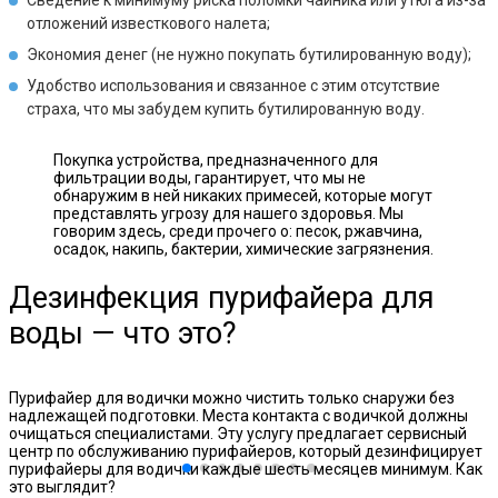
Сведение к минимуму риска поломки чайника или утюга из-за
отложений известкового налета;
Экономия денег (не нужно покупать бутилированную воду);
Удобство использования и связанное с этим отсутствие
страха, что мы забудем купить бутилированную воду.
Покупка устройства, предназначенного для
фильтрации воды, гарантирует, что мы не
обнаружим в ней никаких примесей, которые могут
представлять угрозу для нашего здоровья. Мы
говорим здесь, среди прочего о: песок, ржавчина,
осадок, накипь, бактерии, химические загрязнения.
Дезинфекция пурифайера для
воды — что это?
Пурифайер для водички можно чистить только снаружи без
надлежащей подготовки. Места контакта с водичкой должны
очищаться специалистами. Эту услугу предлагает сервисный
центр по обслуживанию пурифайеров, который дезинфицирует
пурифайеры для водички каждые шесть месяцев минимум. Как
это выглядит?