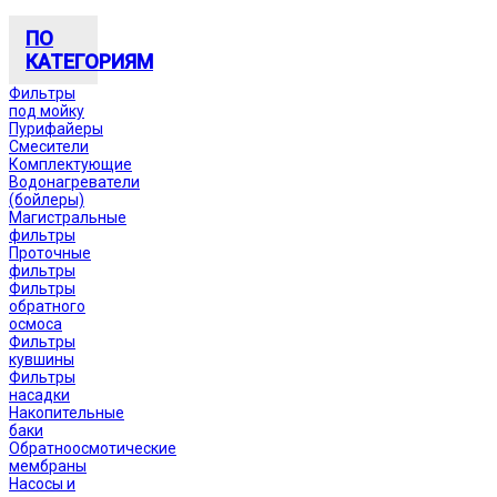
ПО
КАТЕГОРИЯМ
Фильтры
под мойку
Пурифайеры
Смесители
Комплектующие
Водонагреватели
(бойлеры)
Магистральные
фильтры
Проточные
фильтры
Фильтры
обратного
осмоса
Фильтры
кувшины
Фильтры
насадки
Накопительные
баки
Обратноосмотические
мембраны
Насосы и