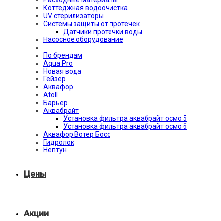
Расходные материалы
Коттеджная водоочистка
UV стерилизаторы
Системы защиты от протечек
Датчики протечки воды
Насосное оборудование
По брендам
Aqua Pro
Новая вода
Гейзер
Аквафор
Atoll
Барьер
Аквабрайт
Установка фильтра аквабрайт осмо 5
Установка фильтра аквабрайт осмо 6
Аквафор Вотер Босс
Гидролок
Нептун
Цены
Акции