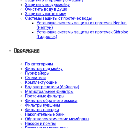
Защитить стиральную машину
Защитить посудомойку
Очистить воду в душе
Защитить сантехнику
Системы защиты от протечек воды
Установка системы защиты от протечек Neptun
(Нептун)
Установка системы защиты от протечек Gidroloc
(Гидролок)
Продукция
По категориям
Фильтры под мойку
Пурифайеры
Смесители
Комплектующие
Водонагреватели (бойлеры)
Магистральные фильтры
Проточные фильтры
Фильтры обратного осмоса
Фильтры кувшины
Фильтры насадки
Накопительные баки
Обратноосмотические мембраны
Насосы и помпы