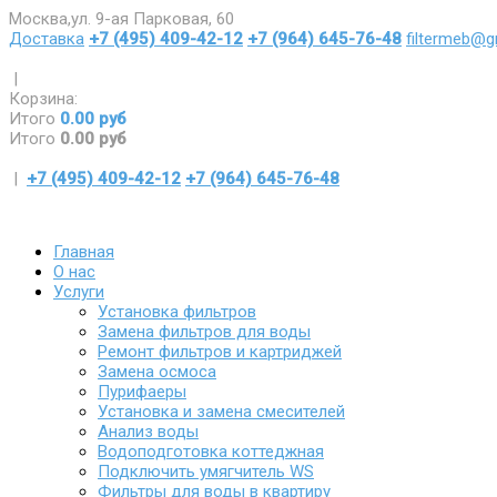
Москва,ул. 9-ая Парковая, 60
Доставка
+7 (495) 409-42-12
+7 (964) 645-76-48
filtermeb@g
|
Корзина:
Итого
0.00 руб
Итого
0.00 руб
|
+7 (495) 409-42-12
+7 (964) 645-76-48
Главная
О нас
Услуги
Установка фильтров
Замена фильтров для воды
Ремонт фильтров и картриджей
Замена осмоса
Пурифаеры
Установка и замена смесителей
Анализ воды
Водоподготовка коттеджная
Подключить умягчитель WS
Фильтры для воды в квартиру