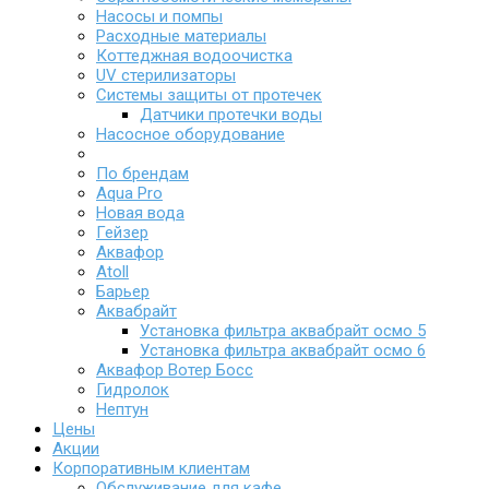
Насосы и помпы
Расходные материалы
Коттеджная водоочистка
UV стерилизаторы
Системы защиты от протечек
Датчики протечки воды
Насосное оборудование
По брендам
Aqua Pro
Новая вода
Гейзер
Аквафор
Atoll
Барьер
Аквабрайт
Установка фильтра аквабрайт осмо 5
Установка фильтра аквабрайт осмо 6
Аквафор Вотер Босс
Гидролок
Нептун
Цены
Акции
Корпоративным клиентам
Обслуживание для кафе