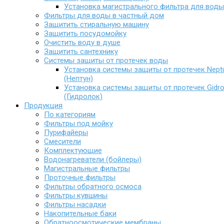
Установка магистрального фильтра для воды
Фильтры для воды в частный дом
Защитить стиральную машину
Защитить посудомойку
Очистить воду в душе
Защитить сантехнику
Системы защиты от протечек воды
Установка системы защиты от протечек Nept
(Нептун)
Установка системы защиты от протечек Gidro
(Гидролок)
Продукция
По категориям
Фильтры под мойку
Пурифайеры
Смесители
Комплектующие
Водонагреватели (бойлеры)
Магистральные фильтры
Проточные фильтры
Фильтры обратного осмоса
Фильтры кувшины
Фильтры насадки
Накопительные баки
Обратноосмотические мембраны