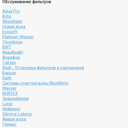
Обслуживание фильтров
Aqua Pro
Brita
WiseWater
Новая вода
Ecosoft
Platinum Wasser
Посейдон
BWT
Аквабрайт
Аквафор
Гейзер
Atoll - Установка фильтров и картриджей
Барьер
Raifil
Системы очистки воды Bluefilters
Wasser
NORTEX
Эквилибриум
Lucia
Инферно
Stimme Lebens
Живая вода
Гермес