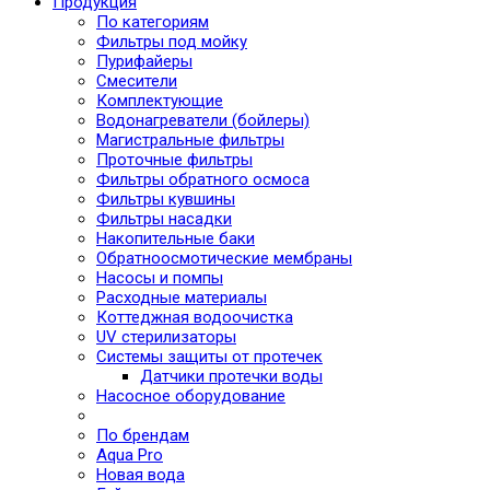
Продукция
По категориям
Фильтры под мойку
Пурифайеры
Смесители
Комплектующие
Водонагреватели (бойлеры)
Магистральные фильтры
Проточные фильтры
Фильтры обратного осмоса
Фильтры кувшины
Фильтры насадки
Накопительные баки
Обратноосмотические мембраны
Насосы и помпы
Расходные материалы
Коттеджная водоочистка
UV стерилизаторы
Системы защиты от протечек
Датчики протечки воды
Насосное оборудование
По брендам
Aqua Pro
Новая вода