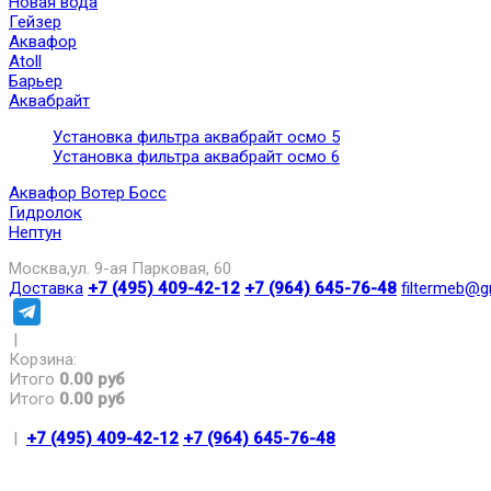
Новая вода
Гейзер
Аквафор
Atoll
Барьер
Аквабрайт
Установка фильтра аквабрайт осмо 5
Установка фильтра аквабрайт осмо 6
Аквафор Вотер Босс
Гидролок
Нептун
Москва,ул. 9-ая Парковая, 60
Доставка
+7 (495) 409-42-12
+7 (964) 645-76-48
filtermeb@g
|
Корзина:
Итого
0.00 руб
Итого
0.00 руб
|
+7 (495) 409-42-12
+7 (964) 645-76-48