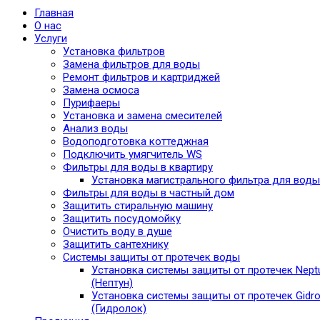
Главная
О нас
Услуги
Установка фильтров
Замена фильтров для воды
Ремонт фильтров и картриджей
Замена осмоса
Пурифаеры
Установка и замена смесителей
Анализ воды
Водоподготовка коттеджная
Подключить умягчитель WS
Фильтры для воды в квартиру
Установка магистрального фильтра для воды
Фильтры для воды в частный дом
Защитить стиральную машину
Защитить посудомойку
Очистить воду в душе
Защитить сантехнику
Системы защиты от протечек воды
Установка системы защиты от протечек Nept
(Нептун)
Установка системы защиты от протечек Gidro
(Гидролок)