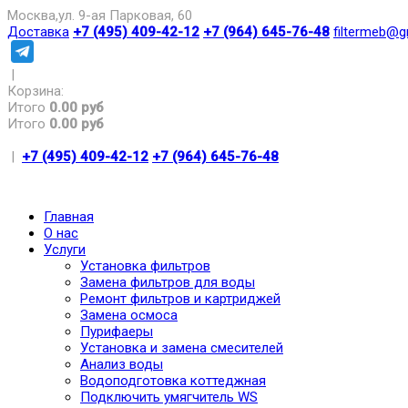
Москва,ул. 9-ая Парковая, 60
Доставка
+7 (495) 409-42-12
+7 (964) 645-76-48
filtermeb@g
|
Корзина:
Итого
0.00 руб
Итого
0.00 руб
|
+7 (495) 409-42-12
+7 (964) 645-76-48
Главная
О нас
Услуги
Установка фильтров
Замена фильтров для воды
Ремонт фильтров и картриджей
Замена осмоса
Пурифаеры
Установка и замена смесителей
Анализ воды
Водоподготовка коттеджная
Подключить умягчитель WS