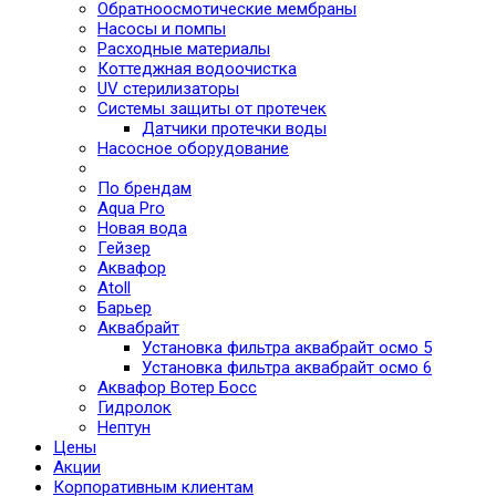
Обратноосмотические мембраны
Насосы и помпы
Расходные материалы
Коттеджная водоочистка
UV стерилизаторы
Системы защиты от протечек
Датчики протечки воды
Насосное оборудование
По брендам
Aqua Pro
Новая вода
Гейзер
Аквафор
Atoll
Барьер
Аквабрайт
Установка фильтра аквабрайт осмо 5
Установка фильтра аквабрайт осмо 6
Аквафор Вотер Босс
Гидролок
Нептун
Цены
Акции
Корпоративным клиентам