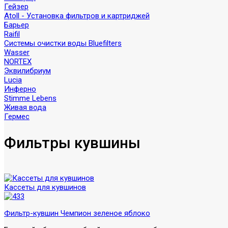
Гейзер
Atoll - Установка фильтров и картриджей
Барьер
Raifil
Системы очистки воды Bluefilters
Wasser
NORTEX
Эквилибриум
Lucia
Инферно
Stimme Lebens
Живая вода
Гермес
Фильтры кувшины
Кассеты для кувшинов
Фильтр-кувшин Чемпион зеленое яблоко