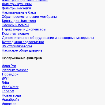
Фильтры кувшины
Фильтры насадки
Накопительные баки
Обратноосмотические мембраны
Краны для фильтров
Насосы и помпы
Пурифайеры и диспенсеры
Комплектующие
Дополнительное оборудование и расходные материалы
Коттеджная водоочистка
UV стерилизаторы
Насосное оборудование
Обслуживание фильтров
Aqua Pro
Platinum Wasser
Посейдон
BWT
Brita
WiseWater
Ecosoft
Новая вода
Аквабрайт
Аквафор