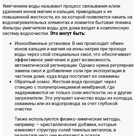
Умягчением воды называют процесс связывания и/или
удаления ионов магния и кальция, приводящих к ее
повышенной жесткости, из-за которой появляется накипь на
водонагревательных элементах и ломается бытовая техника.
Фильтры умягчители воды для дома входят в комплексную
систему водоочистки.
Это могут быть:
Ионообменные установки. В них происходит обмен
ионов кальция и магния на ионы натрия при проходе
воды через слой специальных смол, что обеспечивает
эффективное умягчение и дает возможность
автоматической регенерации. Однако нужна регулярная
замена смол и добавление соли при эксплуатации в
частном доме, куда вода поступает из скважины.
Обратный осмос. Жесткая вода проходит через
станцию с полунепроницаемой мембраной, где
задерживаются не только соли жесткости, но и другие
загрязнители. Это улучшает качество воды из колодца,
скважины или из водопровода за счет глубокой
очистки.
Также используются физико-химические методы,
например — кристаллические добавки, которые
изменяют структуру солей тяжелых металлов, в
результате чего они выпадают в осадок.