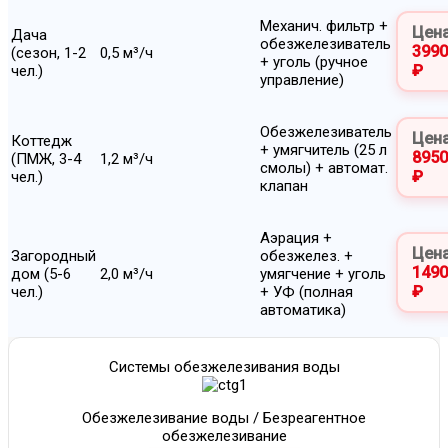
Механич. фильтр +
Цена
Дача
обезжелезиватель
3990
(сезон, 1-2
0,5 м³/ч
+ уголь (ручное
₽
чел.)
управление)
Обезжелезиватель
Цена
Коттедж
+ умягчитель (25 л
8950
(ПМЖ, 3-4
1,2 м³/ч
смолы) + автомат.
₽
чел.)
клапан
Аэрация +
Цена
Загородный
обезжелез. +
1490
дом (5-6
2,0 м³/ч
умягчение + уголь
₽
чел.)
+ УФ (полная
автоматика)
Системы обезжелезивания воды
Обезжелезивание воды / Безреагентное
обезжелезивание