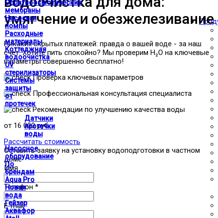
водоочистка для дома:
Обратноосмотические
мембраны
умягчение и обезжелезивание
Насосы и
Прод
помпы
Расходные
материалы
Никаких скрытых платежей: правда о вашей воде - за наш
Коттеджная
счет. Хотите пить спокойно? Мы проверим H₂O на ключевые
водоочистка
параметры совершенно бесплатно!
UV
стерилизаторы
Проверка ключевых параметров
Системы
защиты
Профессиональная консультация специалиста
от
протечек
Рекомендации по улучшению качества воды
Датчики
от 16 000 руб.
протечки
воды
Рассчитать стоимость
Насосное
Оставить заявку на установку водоподготовки в частном
оборудование
доме
По
Имя
брендам
Aqua Pro
Телефон
*
Новая
вода
Гейзер
E-mail
Аквафор