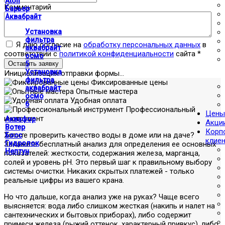
Atoll
Комментарий
Барьер
Аквабрайт
Установка
фильтра
Я даю согласие на
обработку персональных данных
в
аквабрайт
соответствии с
политикой конфиденциальности
сайта
*
осмо
Оставить заявку
5
Установка
Инициализация отправки формы...
фильтра
Фиксированные цены
аквабрайт
Опытные мастера
осмо
Удобная оплата
6
Профессиональный
Цены
инструмент
Аквафор
Акци
Вотер
Корп
Хотите проверить качество воды в доме или на даче?
Босс
клие
Гидролок
Закажите бесплатный анализ для определения ее основных
Нептун
показателей: жесткости, содержания железа, марганца,
солей и уровень pH. Это первый шаг к правильному выбору
системы очистки. Никаких скрытых платежей - только
реальные цифры из вашего крана.
Но что дальше, когда анализ уже на руках? Чаще всего
выясняется: вода либо слишком жесткая (накипь и налет на
сантехнических и бытовых приборах), либо содержит
примеси железа (рыжий оттенок, характерный привкус), либо