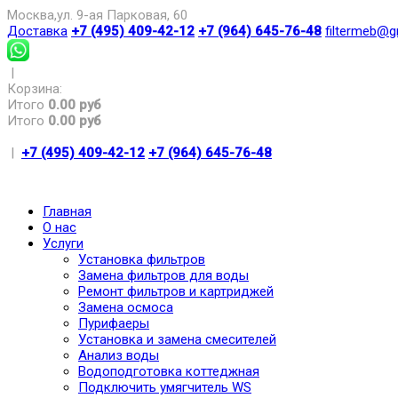
Москва,ул. 9-ая Парковая, 60
Доставка
+7 (495) 409-42-12
+7 (964) 645-76-48
filtermeb@g
|
Корзина:
Итого
0.00 руб
Итого
0.00 руб
|
+7 (495) 409-42-12
+7 (964) 645-76-48
Главная
О нас
Услуги
Установка фильтров
Замена фильтров для воды
Ремонт фильтров и картриджей
Замена осмоса
Пурифаеры
Установка и замена смесителей
Анализ воды
Водоподготовка коттеджная
Подключить умягчитель WS