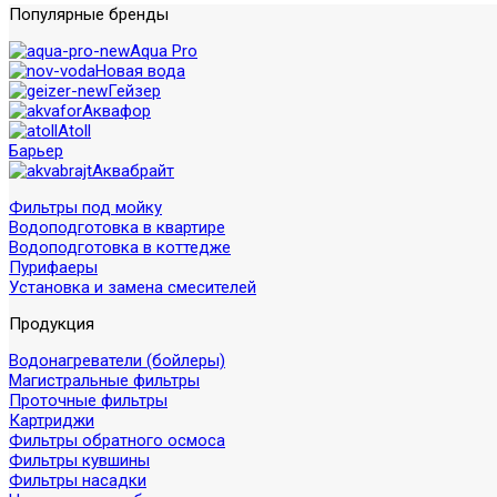
Популярные бренды
Aqua Pro
Новая вода
Гейзер
Аквафор
Atoll
Барьер
Аквабрайт
Фильтры под мойку
Водоподготовка в квартире
Водоподготовка в коттедже
Пурифаеры
Установка и замена смесителей
Продукция
Водонагреватели (бойлеры)
Магистральные фильтры
Проточные фильтры
Картриджи
Фильтры обратного осмоса
Фильтры кувшины
Фильтры насадки