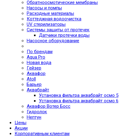
Обратноосмотические мембраны
Насосы и помпы
Расходные материалы
Коттеджная водоочистка
UV стерилизаторы
Системы защиты от протечек
Датчики протечки воды
Насосное оборудование
По брендам
Aqua Pro
Новая вода
Гейзер
Аквафор
Atoll
Барьер
Аквабрайт
Установка фильтра аквабрайт осмо 5
Установка фильтра аквабрайт осмо 6
Аквафор Вотер Босс
Гидролок
Нептун
Цены
Акции
Корпоративным клиентам