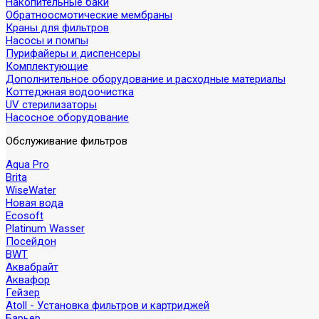
Накопительные баки
Обратноосмотические мембраны
Краны для фильтров
Насосы и помпы
Пурифайеры и диспенсеры
Комплектующие
Дополнительное оборудование и расходные материалы
Коттеджная водоочистка
UV стерилизаторы
Насосное оборудование
Обслуживание фильтров
Aqua Pro
Brita
WiseWater
Новая вода
Ecosoft
Platinum Wasser
Посейдон
BWT
Аквабрайт
Аквафор
Гейзер
Atoll - Установка фильтров и картриджей
Барьер