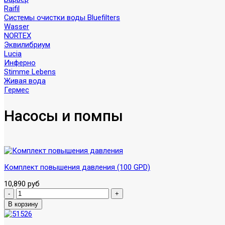
Raifil
Системы очистки воды Bluefilters
Wasser
NORTEX
Эквилибриум
Lucia
Инферно
Stimme Lebens
Живая вода
Гермес
Насосы и помпы
Комплект повышения давления (100 GPD)
10,890 руб