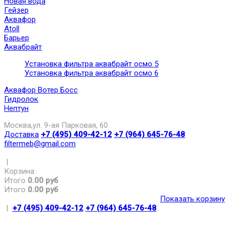
Новая вода
Гейзер
Аквафор
Atoll
Барьер
Аквабрайт
Установка фильтра аквабрайт осмо 5
Установка фильтра аквабрайт осмо 6
Аквафор Вотер Босс
Гидролок
Нептун
Москва,ул. 9-ая Парковая, 60
Доставка
+7 (495) 409-42-12
+7 (964) 645-76-48
filtermeb@gmail.com
|
Корзина:
Итого
0.00 руб
Итого
0.00 руб
Показать корзину
|
+7 (495) 409-42-12
+7 (964) 645-76-48