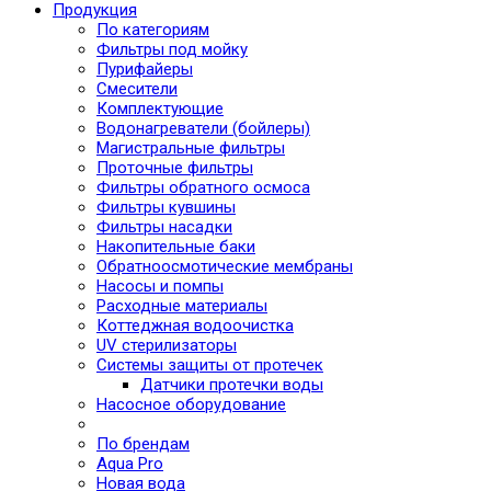
Продукция
По категориям
Фильтры под мойку
Пурифайеры
Смесители
Комплектующие
Водонагреватели (бойлеры)
Магистральные фильтры
Проточные фильтры
Фильтры обратного осмоса
Фильтры кувшины
Фильтры насадки
Накопительные баки
Обратноосмотические мембраны
Насосы и помпы
Расходные материалы
Коттеджная водоочистка
UV стерилизаторы
Системы защиты от протечек
Датчики протечки воды
Насосное оборудование
По брендам
Aqua Pro
Новая вода