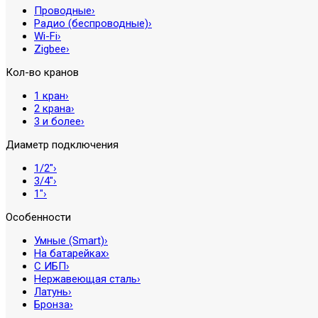
Проводные
›
Радио (беспроводные)
›
Wi-Fi
›
Zigbee
›
Кол-во кранов
1 кран
›
2 крана
›
3 и более
›
Диаметр подключения
1/2″
›
3/4″
›
1″
›
Особенности
Умные (Smart)
›
На батарейках
›
С ИБП
›
Нержавеющая сталь
›
Латунь
›
Бронза
›