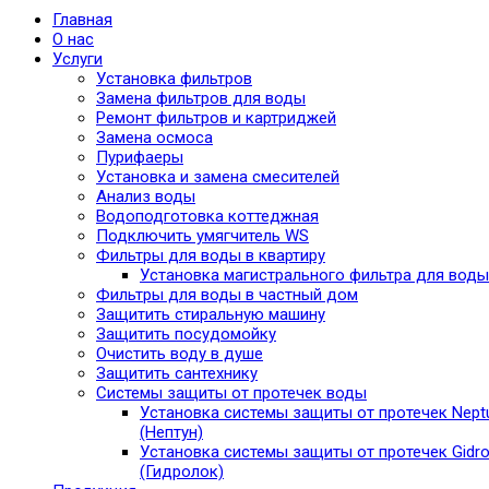
Главная
О нас
Услуги
Установка фильтров
Замена фильтров для воды
Ремонт фильтров и картриджей
Замена осмоса
Пурифаеры
Установка и замена смесителей
Анализ воды
Водоподготовка коттеджная
Подключить умягчитель WS
Фильтры для воды в квартиру
Установка магистрального фильтра для воды
Фильтры для воды в частный дом
Защитить стиральную машину
Защитить посудомойку
Очистить воду в душе
Защитить сантехнику
Системы защиты от протечек воды
Установка системы защиты от протечек Nept
(Нептун)
Установка системы защиты от протечек Gidro
(Гидролок)