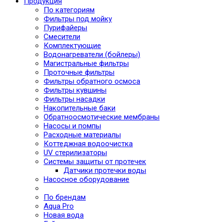
Продукция
По категориям
Фильтры под мойку
Пурифайеры
Смесители
Комплектующие
Водонагреватели (бойлеры)
Магистральные фильтры
Проточные фильтры
Фильтры обратного осмоса
Фильтры кувшины
Фильтры насадки
Накопительные баки
Обратноосмотические мембраны
Насосы и помпы
Расходные материалы
Коттеджная водоочистка
UV стерилизаторы
Системы защиты от протечек
Датчики протечки воды
Насосное оборудование
По брендам
Aqua Pro
Новая вода