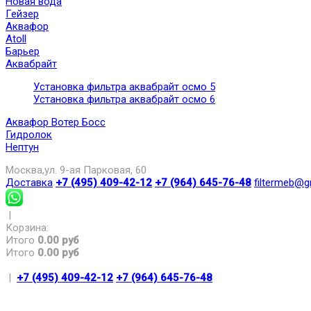
Новая вода
Гейзер
Аквафор
Atoll
Барьер
Аквабрайт
Установка фильтра аквабрайт осмо 5
Установка фильтра аквабрайт осмо 6
Аквафор Вотер Босс
Гидролок
Нептун
Москва,ул. 9-ая Парковая, 60
Доставка
+7 (495) 409-42-12
+7 (964) 645-76-48
filtermeb@g
|
Корзина:
Итого
0.00 руб
Итого
0.00 руб
|
+7 (495) 409-42-12
+7 (964) 645-76-48