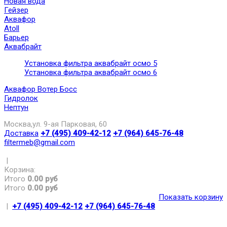
Новая вода
Гейзер
Аквафор
Atoll
Барьер
Аквабрайт
Установка фильтра аквабрайт осмо 5
Установка фильтра аквабрайт осмо 6
Аквафор Вотер Босс
Гидролок
Нептун
Москва,ул. 9-ая Парковая, 60
Доставка
+7 (495) 409-42-12
+7 (964) 645-76-48
filtermeb@gmail.com
|
Корзина:
Итого
0.00 руб
Итого
0.00 руб
Показать корзину
|
+7 (495) 409-42-12
+7 (964) 645-76-48