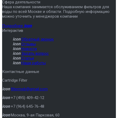
Сфера деятельности
Наша компания занимается обслуживанием фильтров для
воды по всей Москве и области. Подробную информацию
можно уточнить у менеджеров компании
Подробнее
icon
Интерактив
icon
Обратный звонок
icon
Отзывы
icon
Новости
icon
Задать вопрос
icon
Статьи
icon
Наши работы
Контактные данные
Cartridge Filter
icon
filtermeb@gmail.com
icon
+7 (495) 409-42-12
icon
+7 (964) 645-76-48
icon
Москва
,
9-ая Парковая, 60