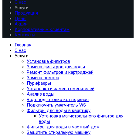
О нас
Услуги
Продукция
Цены
Акции
Корпоративным клиентам
Контакты
Главная
О нас
Услуги
Установка фильтров
Замена фильтров для воды
Ремонт фильтров и картриджей
Замена осмоса
Пурифаеры
Установка и замена смесителей
Анализ воды
Водоподготовка коттеджная
Подключить умягчитель WS
Фильтры для воды в квартиру
Установка магистрального фильтра для
воды
Фильтры для воды в частный дом
Защитить стиральную машину