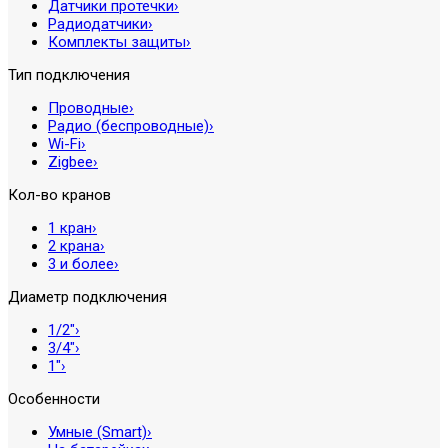
Датчики протечки
›
Радиодатчики
›
Комплекты защиты
›
Тип подключения
Проводные
›
Радио (беспроводные)
›
Wi-Fi
›
Zigbee
›
Кол-во кранов
1 кран
›
2 крана
›
3 и более
›
Диаметр подключения
1/2″
›
3/4″
›
1″
›
Особенности
Умные (Smart)
›