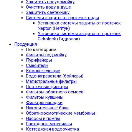
Защитить посудомойку
Очистить воду в душе
Защитить сантехнику
Системы защиты от протечек воды
Установка системы защиты от протечек
Neptun (Нептун)
Установка системы защиты от протечек
Gidrolock (Гидролок)
Продукция
По категориям
Фильтры под мойку
Пурифайеры
Смесители
Комплектующие
Водонагреватели (бойлеры)
Магистральные фильтры
Проточные фильтры
Фильтры обратного осмоса
Фильтры кувшины
Фильтры насадки
Накопительные баки
Обратноосмотические мембраны
Насосы и помпы
Расходные материалы
Коттеджная водоочистка