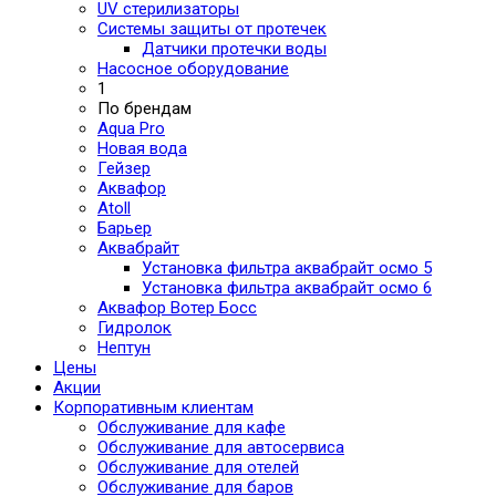
UV стерилизаторы
Системы защиты от протечек
Датчики протечки воды
Насосное оборудование
1
По брендам
Aqua Pro
Новая вода
Гейзер
Аквафор
Atoll
Барьер
Аквабрайт
Установка фильтра аквабрайт осмо 5
Установка фильтра аквабрайт осмо 6
Аквафор Вотер Босс
Гидролок
Нептун
Цены
Акции
Корпоративным клиентам
Обслуживание для кафе
Обслуживание для автосервиса
Обслуживание для отелей
Обслуживание для баров