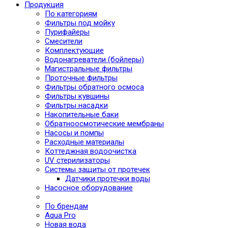
Продукция
По категориям
Фильтры под мойку
Пурифайеры
Смесители
Комплектующие
Водонагреватели (бойлеры)
Магистральные фильтры
Проточные фильтры
Фильтры обратного осмоса
Фильтры кувшины
Фильтры насадки
Накопительные баки
Обратноосмотические мембраны
Насосы и помпы
Расходные материалы
Коттеджная водоочистка
UV стерилизаторы
Системы защиты от протечек
Датчики протечки воды
Насосное оборудование
По брендам
Aqua Pro
Новая вода