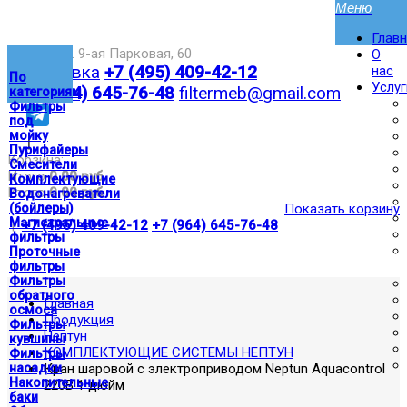
Глав
Москва,ул. 9-ая Парковая, 60
О
Доставка
+7 (495) 409-42-12
нас
По
Услуг
+7 (964) 645-76-48
filtermeb@gmail.com
категориям
Фильтры
под
мойку
|
Пурифайеры
Корзина:
Смесители
Итого
0.00 руб
Комплектующие
Итого
0.00 руб
Водонагреватели
(бойлеры)
Показать корзину
Магистральные
|
+7 (495) 409-42-12
+7 (964) 645-76-48
фильтры
Проточные
фильтры
Фильтры
обратного
Главная
осмоса
Продукция
Фильтры
Нептун
кувшины
КОМПЛЕКТУЮЩИЕ СИСТЕМЫ НЕПТУН
Фильтры
насадки
Кран шаровой с электроприводом Neptun Aquacontrol
Накопительные
220В 1 дюйм
баки