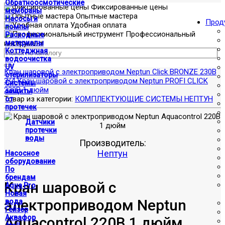
Обратноосмотические
Фиксированные цены
мембраны
Опытные мастера
Насосы и
Прод
Удобная оплата
помпы
Профессиональный
Расходные
инструмент
материалы
Коттеджная
водоочистка
UV
Кран шаровой с электроприводом Neptun Click BRONZE 230В
стерилизаторы
3/4
Кран шаровой с электроприводом Neptun PROFI CLICK
Системы
220В 1 дюйм
защиты
Товар из категории:
КОМПЛЕКТУЮЩИЕ СИСТЕМЫ НЕПТУН
от
протечек
Датчики
протечки
воды
Производитель:
Нептун
Насосное
оборудование
По
брендам
Кран шаровой с
Aqua Pro
Новая
электроприводом Neptun
вода
Гейзер
Аквафор
Aquacontrol 220В 1 дюйм