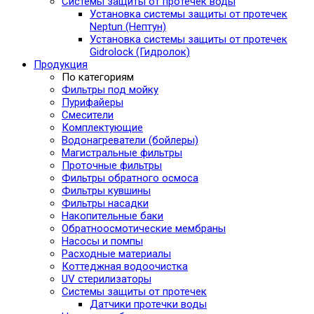
Системы защиты от протечек воды
Установка системы защиты от протечек
Neptun (Нептун)
Установка системы защиты от протечек
Gidrolock (Гидролок)
Продукция
По категориям
Фильтры под мойку
Пурифайеры
Смесители
Комплектующие
Водонагреватели (бойлеры)
Магистральные фильтры
Проточные фильтры
Фильтры обратного осмоса
Фильтры кувшины
Фильтры насадки
Накопительные баки
Обратноосмотические мембраны
Насосы и помпы
Расходные материалы
Коттеджная водоочистка
UV стерилизаторы
Системы защиты от протечек
Датчики протечки воды