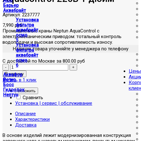
Atoll
Барьер
Аквабрайт
Артикул:
2237777
Установка
7,990 руб
фильтра
аквабрайт
Промышленные краны Neptun AquaControl с
осмо
электромеханическим приводом: тотальный контроль
5
водоподачи и высокая сопротивляемость износу.
Установка
Наличие товара уточняйте у менеджера по телефону
фильтра
аквабрайт
осмо
С доставкой по Москве за 800.00 руб
6
Цены
Аквафор
Акци
Купить в 1 клик
Вотер
Корп
Босс
клие
Гидролок
отложить
Нептун
Сравнить
Установка | сервис | обслуживание
Описание
Характеристики
Доставка
В основе изделий лежит модернизированная конструкция
запорного узла с шаровым механизмом, покрытым никелем,