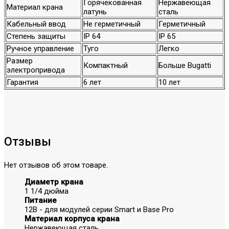
Горячекованная
Нержавеющая
Материал крана
латунь
сталь
Кабельный ввод
Не герметичный
Герметичный
Степень защиты
IP 64
IP 65
Ручное управление
Туго
Легко
Размер
Компактный
Больше Bugatti
электропривода
Гарантия
6 лет
10 лет
Отзывы
Нет отзывов об этом товаре.
Диаметр крана
1 1/4 дюйма
Питание
12В - для модулей серии Smart и Base Pro
Материал корпуса крана
Нержавеющая сталь