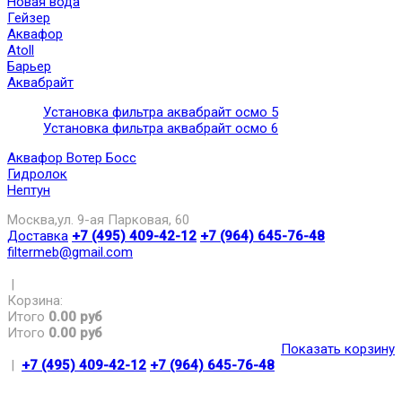
Новая вода
Гейзер
Аквафор
Atoll
Барьер
Аквабрайт
Установка фильтра аквабрайт осмо 5
Установка фильтра аквабрайт осмо 6
Аквафор Вотер Босс
Гидролок
Нептун
Москва,ул. 9-ая Парковая, 60
Доставка
+7 (495) 409-42-12
+7 (964) 645-76-48
filtermeb@gmail.com
|
Корзина:
Итого
0.00 руб
Итого
0.00 руб
Показать корзину
|
+7 (495) 409-42-12
+7 (964) 645-76-48