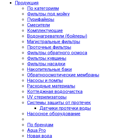
Продукция
По категориям
Фильтры под мойку
Пурифайеры
Смесители
Комплектующие
Водонагреватели (бойлеры)
Магистральные фильтры
Проточные фильтры
Фильтры обратного осмоса
Фильтры кувшины
Фильтры насадки
Накопительные баки
Обратноосмотические мембраны
Насосы и помпы
Расходные материалы
Коттеджная водоочистка
UV стерилизаторы
Системы защиты от протечек
Датчики протечки воды
Насосное оборудование
По брендам
Aqua Pro
Новая вода