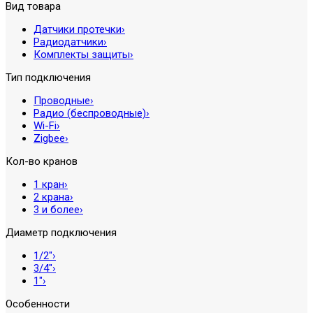
Вид товара
Датчики протечки
›
Радиодатчики
›
Комплекты защиты
›
Тип подключения
Проводные
›
Радио (беспроводные)
›
Wi-Fi
›
Zigbee
›
Кол-во кранов
1 кран
›
2 крана
›
3 и более
›
Диаметр подключения
1/2″
›
3/4″
›
1″
›
Особенности