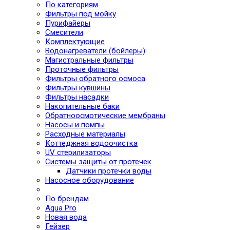
По категориям
Фильтры под мойку
Пурифайеры
Смесители
Комплектующие
Водонагреватели (бойлеры)
Магистральные фильтры
Проточные фильтры
Фильтры обратного осмоса
Фильтры кувшины
Фильтры насадки
Накопительные баки
Обратноосмотические мембраны
Насосы и помпы
Расходные материалы
Коттеджная водоочистка
UV стерилизаторы
Системы защиты от протечек
Датчики протечки воды
Насосное оборудование
По брендам
Aqua Pro
Новая вода
Гейзер