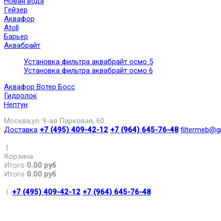
Новая вода
Гейзер
Аквафор
Atoll
Барьер
Аквабрайт
Установка фильтра аквабрайт осмо 5
Установка фильтра аквабрайт осмо 6
Аквафор Вотер Босс
Гидролок
Нептун
Москва,ул. 9-ая Парковая, 60
Доставка
+7 (495) 409-42-12
+7 (964) 645-76-48
filtermeb@g
|
Корзина:
Итого
0.00 руб
Итого
0.00 руб
|
+7 (495) 409-42-12
+7 (964) 645-76-48