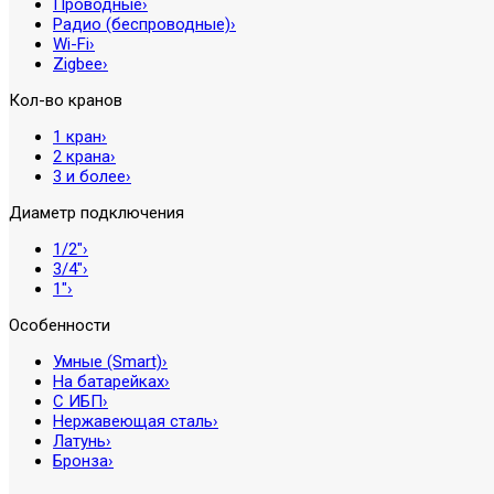
Проводные
›
Радио (беспроводные)
›
Wi-Fi
›
Zigbee
›
Кол-во кранов
1 кран
›
2 крана
›
3 и более
›
Диаметр подключения
1/2″
›
3/4″
›
1″
›
Особенности
Умные (Smart)
›
На батарейках
›
С ИБП
›
Нержавеющая сталь
›
Латунь
›
Бронза
›