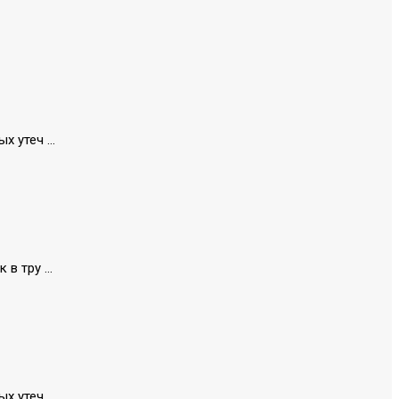
 утеч ...
 тру ...
 утеч ...