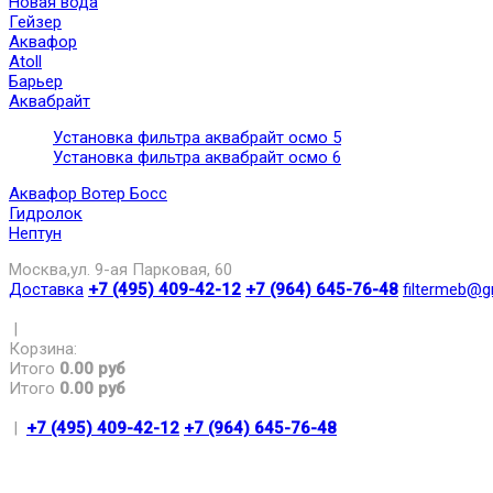
Новая вода
Гейзер
Аквафор
Atoll
Барьер
Аквабрайт
Установка фильтра аквабрайт осмо 5
Установка фильтра аквабрайт осмо 6
Аквафор Вотер Босс
Гидролок
Нептун
Москва,ул. 9-ая Парковая, 60
Доставка
+7 (495) 409-42-12
+7 (964) 645-76-48
filtermeb@g
|
Корзина:
Итого
0.00 руб
Итого
0.00 руб
|
+7 (495) 409-42-12
+7 (964) 645-76-48