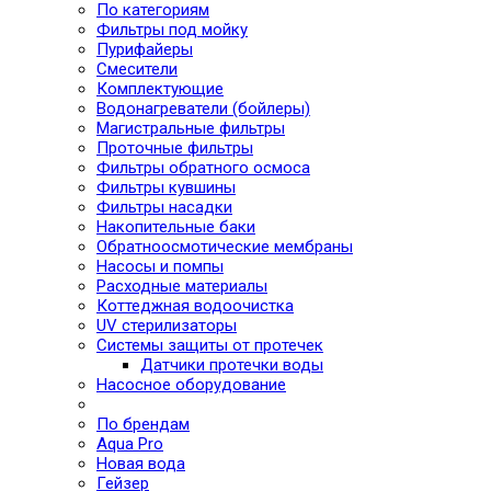
По категориям
Фильтры под мойку
Пурифайеры
Смесители
Комплектующие
Водонагреватели (бойлеры)
Магистральные фильтры
Проточные фильтры
Фильтры обратного осмоса
Фильтры кувшины
Фильтры насадки
Накопительные баки
Обратноосмотические мембраны
Насосы и помпы
Расходные материалы
Коттеджная водоочистка
UV стерилизаторы
Системы защиты от протечек
Датчики протечки воды
Насосное оборудование
По брендам
Aqua Pro
Новая вода
Гейзер