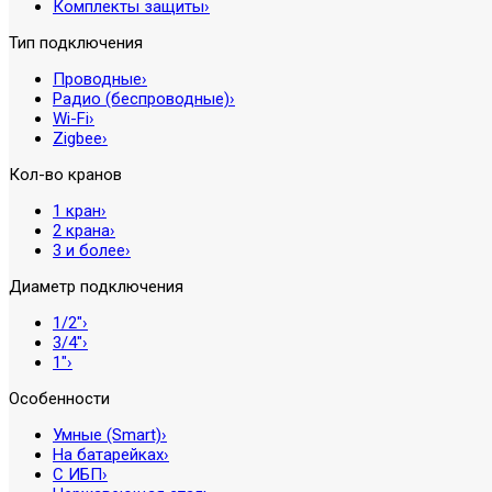
Комплекты защиты
›
Тип подключения
Проводные
›
Радио (беспроводные)
›
Wi-Fi
›
Zigbee
›
Кол-во кранов
1 кран
›
2 крана
›
3 и более
›
Диаметр подключения
1/2″
›
3/4″
›
1″
›
Особенности
Умные (Smart)
›
На батарейках
›
С ИБП
›