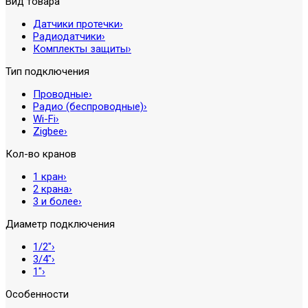
Вид товара
Датчики протечки
›
Радиодатчики
›
Комплекты защиты
›
Тип подключения
Проводные
›
Радио (беспроводные)
›
Wi-Fi
›
Zigbee
›
Кол-во кранов
1 кран
›
2 крана
›
3 и более
›
Диаметр подключения
1/2″
›
3/4″
›
1″
›
Особенности