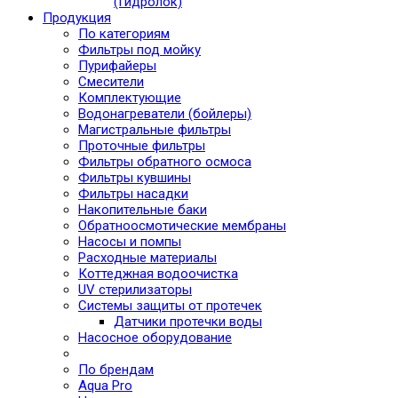
(Гидролок)
Продукция
По категориям
Фильтры под мойку
Пурифайеры
Смесители
Комплектующие
Водонагреватели (бойлеры)
Магистральные фильтры
Проточные фильтры
Фильтры обратного осмоса
Фильтры кувшины
Фильтры насадки
Накопительные баки
Обратноосмотические мембраны
Насосы и помпы
Расходные материалы
Коттеджная водоочистка
UV стерилизаторы
Системы защиты от протечек
Датчики протечки воды
Насосное оборудование
По брендам
Aqua Pro