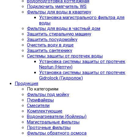
Водоподготовка коттеджная
Подключить умягчитель WS
Фильтры для воды в квартиру
Установка магистрального фильтра для
воды
Фильтры для воды в частный дом
Защитить стиральную машину
Защитить посудомойку
Очистить воду в душе
Защитить сантехнику
Системы защиты от протечек воды
Установка системы защиты от протечек
Neptun (Нептун)
Установка системы защиты от протечек
Gidrolock (Гидролок)
Продукция
По категориям
Фильтры под мойку
Пурифайеры
Смесители
Комплектующие
Водонагреватели (бойлеры)
Магистральные фильтры
Проточные фильтры
Фильтры обратного осмоса