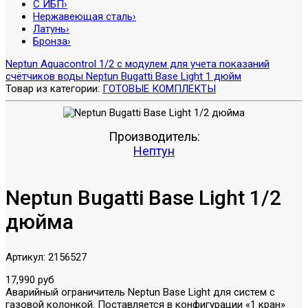
С ИБП
›
Нержавеющая сталь
›
Латунь
›
Бронза
›
Neptun Aquacontrol 1/2 с модулем для учета показаний
счётчиков воды
Neptun Bugatti Base Light 1 дюйм
Товар из категории:
ГОТОВЫЕ КОМПЛЕКТЫ
Производитель:
Нептун
Neptun Bugatti Base Light 1/2
дюйма
Артикул:
2156527
17,990 руб
Аварийный ограничитель Neptun Base Light для систем с
газовой колонкой. Поставляется в конфигурации «1 кран»