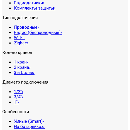
Радиодатчики
›
Комплекты защиты
›
Тип подключения
Проводные
›
Радио (беспроводные)
›
Wi-Fi
›
Zigbee
›
Кол-во кранов
1 кран
›
2 крана
›
3 и более
›
Диаметр подключения
1/2″
›
3/4″
›
1″
›
Особенности
Умные (Smart)
›
На батарейках
›