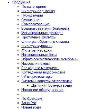
Продукция
По категориям
Фильтры под мойку
Пурифайеры
Смесители
Комплектующие
Водонагреватели (бойлеры)
Магистральные фильтры
Проточные фильтры
Фильтры обратного осмоса
Фильтры кувшины
Фильтры насадки
Накопительные баки
Обратноосмотические мембраны
Насосы и помпы
Расходные материалы
Коттеджная водоочистка
UV стерилизаторы
Системы защиты от протечек
Датчики протечки воды
Насосное оборудование
По брендам
Aqua Pro
Новая вода