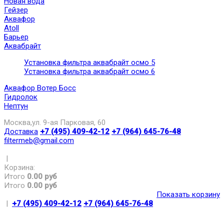
Новая вода
Гейзер
Аквафор
Atoll
Барьер
Аквабрайт
Установка фильтра аквабрайт осмо 5
Установка фильтра аквабрайт осмо 6
Аквафор Вотер Босс
Гидролок
Нептун
Москва,ул. 9-ая Парковая, 60
Доставка
+7 (495) 409-42-12
+7 (964) 645-76-48
filtermeb@gmail.com
|
Корзина:
Итого
0.00 руб
Итого
0.00 руб
Показать корзину
|
+7 (495) 409-42-12
+7 (964) 645-76-48