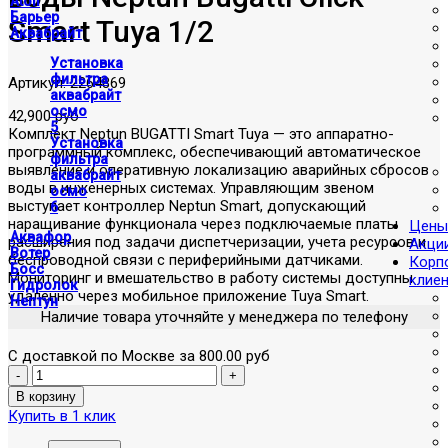
Atoll
Барьер
Smart Tuya 1/2
Аквабрайт
Установка
фильтра
Артикул:
2264869
аквабрайт
осмо
42,900 руб
5
Комплект Neptun BUGATTI Smart Tuya — это аппаратно-
Установка
программный комплекс, обеспечивающий автоматическое
фильтра
выявление и оперативную локализацию аварийных сбросов
аквабрайт
воды в инженерных системах. Управляющим звеном
осмо
выступает контроллер Neptun Smart, допускающий
6
наращивание функционала через подключаемые платы
Цены
Аквафор
расширения под задачи диспетчеризации, учета ресурсов и
Акци
Вотер
беспроводной связи с периферийными датчиками.
Корп
Босс
Мониторинг и вмешательство в работу системы доступны
клие
Гидролок
удаленно через мобильное приложение Tuya Smart.
Нептун
Наличие товара уточняйте у менеджера по телефону
С доставкой по Москве за 800.00 руб
Купить в 1 клик