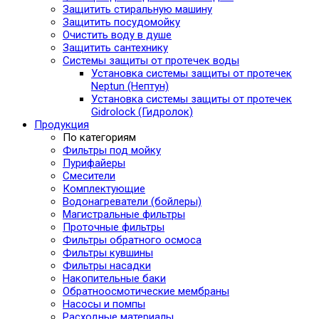
Защитить стиральную машину
Защитить посудомойку
Очистить воду в душе
Защитить сантехнику
Системы защиты от протечек воды
Установка системы защиты от протечек
Neptun (Нептун)
Установка системы защиты от протечек
Gidrolock (Гидролок)
Продукция
По категориям
Фильтры под мойку
Пурифайеры
Смесители
Комплектующие
Водонагреватели (бойлеры)
Магистральные фильтры
Проточные фильтры
Фильтры обратного осмоса
Фильтры кувшины
Фильтры насадки
Накопительные баки
Обратноосмотические мембраны
Насосы и помпы
Расходные материалы