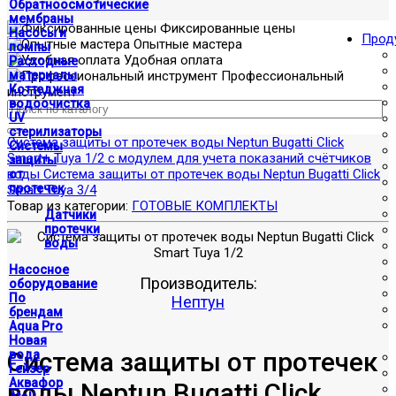
Обратноосмотические
мембраны
Фиксированные цены
Насосы и
Прод
Опытные мастера
помпы
Удобная оплата
Расходные
материалы
Профессиональный
Коттеджная
инструмент
водоочистка
UV
стерилизаторы
Система защиты от протечек воды Neptun Bugatti Click
Системы
Smart+ Tuya 1/2 с модулем для учета показаний счётчиков
защиты
воды
Система защиты от протечек воды Neptun Bugatti Click
от
протечек
Smart Tuya 3/4
Товар из категории:
ГОТОВЫЕ КОМПЛЕКТЫ
Датчики
протечки
воды
Насосное
Производитель:
оборудование
По
Нептун
брендам
Aqua Pro
Новая
Система защиты от протечек
вода
Гейзер
Аквафор
воды Neptun Bugatti Click