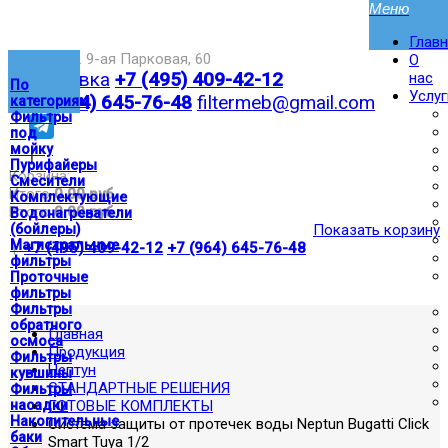
Глав
Москва,ул. 9-ая Парковая, 60
О
Доставка
+7 (495) 409-42-12
нас
По
Услуг
+7 (964) 645-76-48
filtermeb@gmail.com
категориям
Фильтры
под
мойку
|
Пурифайеры
Корзина:
Смесители
Итого
0.00 руб
Комплектующие
Итого
0.00 руб
Водонагреватели
(бойлеры)
Показать корзину
Магистральные
|
+7 (495) 409-42-12
+7 (964) 645-76-48
фильтры
Проточные
фильтры
Фильтры
обратного
Главная
осмоса
Продукция
Фильтры
Нептун
кувшины
СТАНДАРТНЫЕ РЕШЕНИЯ
Фильтры
насадки
ГОТОВЫЕ КОМПЛЕКТЫ
Накопительные
Система защиты от протечек воды Neptun Bugatti Click
баки
Smart Tuya 1/2