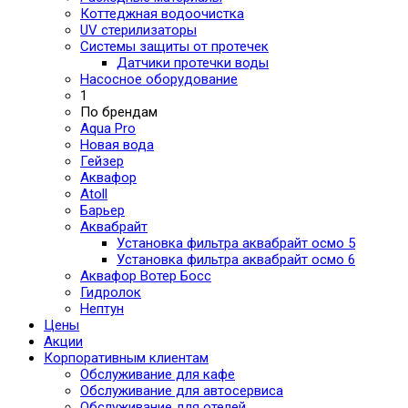
Коттеджная водоочистка
UV стерилизаторы
Системы защиты от протечек
Датчики протечки воды
Насосное оборудование
1
По брендам
Aqua Pro
Новая вода
Гейзер
Аквафор
Atoll
Барьер
Аквабрайт
Установка фильтра аквабрайт осмо 5
Установка фильтра аквабрайт осмо 6
Аквафор Вотер Босс
Гидролок
Нептун
Цены
Акции
Корпоративным клиентам
Обслуживание для кафе
Обслуживание для автосервиса
Обслуживание для отелей