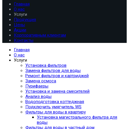
Главная
О нас
Услуги
Продукция
Цены
Акции
Корпоративным клиентам
Контакты
Главная
О нас
Услуги
Установка фильтров
Замена фильтров для воды
Ремонт фильтров и картриджей
Замена осмоса
Пурифаеры
Установка и замена смесителей
Анализ воды
Водоподготовка коттеджная
Подключить умягчитель WS
Фильтры для воды в квартиру
Установка магистрального фильтра для
воды
Фильтры для воды в частный дом