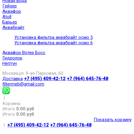
Новая вода
Гейзер
Аквафор
Atoll
Барьер
Аквабрайт
Установка фильтра аквабрайт осмо 5
Установка фильтра аквабрайт осмо 6
Аквафор Вотер Босс
Гидролок
Нептун
Москва,ул. 9-ая Парковая, 60
Доставка
+7 (495) 409-42-12
+7 (964) 645-76-48
filtermeb@gmail.com
|
Корзина:
Итого
0.00 руб
Итого
0.00 руб
Показать корзину
|
+7 (495) 409-42-12
+7 (964) 645-76-48