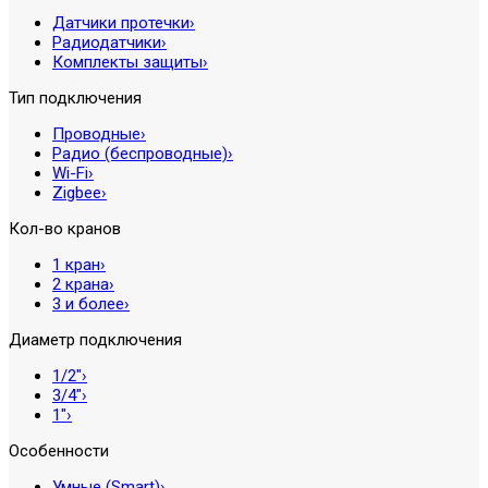
Датчики протечки
›
Радиодатчики
›
Комплекты защиты
›
Тип подключения
Проводные
›
Радио (беспроводные)
›
Wi-Fi
›
Zigbee
›
Кол-во кранов
1 кран
›
2 крана
›
3 и более
›
Диаметр подключения
1/2″
›
3/4″
›
1″
›
Особенности
Умные (Smart)
›