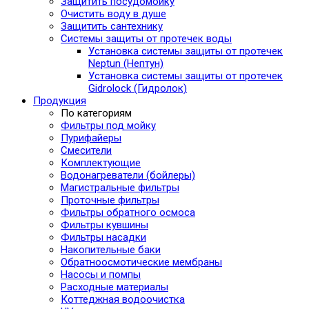
Защитить посудомойку
Очистить воду в душе
Защитить сантехнику
Системы защиты от протечек воды
Установка системы защиты от протечек
Neptun (Нептун)
Установка системы защиты от протечек
Gidrolock (Гидролок)
Продукция
По категориям
Фильтры под мойку
Пурифайеры
Смесители
Комплектующие
Водонагреватели (бойлеры)
Магистральные фильтры
Проточные фильтры
Фильтры обратного осмоса
Фильтры кувшины
Фильтры насадки
Накопительные баки
Обратноосмотические мембраны
Насосы и помпы
Расходные материалы
Коттеджная водоочистка