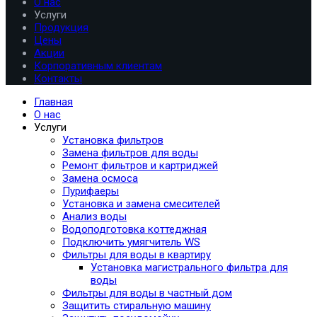
О нас
Услуги
Продукция
Цены
Акции
Корпоративным клиентам
Контакты
Главная
О нас
Услуги
Установка фильтров
Замена фильтров для воды
Ремонт фильтров и картриджей
Замена осмоса
Пурифаеры
Установка и замена смесителей
Анализ воды
Водоподготовка коттеджная
Подключить умягчитель WS
Фильтры для воды в квартиру
Установка магистрального фильтра для
воды
Фильтры для воды в частный дом
Защитить стиральную машину