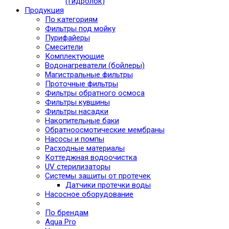
(Гидролок)
Продукция
По категориям
Фильтры под мойку
Пурифайеры
Смесители
Комплектующие
Водонагреватели (бойлеры)
Магистральные фильтры
Проточные фильтры
Фильтры обратного осмоса
Фильтры кувшины
Фильтры насадки
Накопительные баки
Обратноосмотические мембраны
Насосы и помпы
Расходные материалы
Коттеджная водоочистка
UV стерилизаторы
Системы защиты от протечек
Датчики протечки воды
Насосное оборудование
По брендам
Aqua Pro