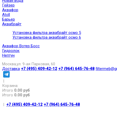
Новая вода
Гейзер
Аквафор
Atoll
Барьер
Аквабрайт
Установка фильтра аквабрайт осмо 5
Установка фильтра аквабрайт осмо 6
Аквафор Вотер Босс
Гидролок
Нептун
Москва,ул. 9-ая Парковая, 60
Доставка
+7 (495) 409-42-12
+7 (964) 645-76-48
filtermeb@g
|
Корзина:
Итого
0.00 руб
Итого
0.00 руб
|
+7 (495) 409-42-12
+7 (964) 645-76-48