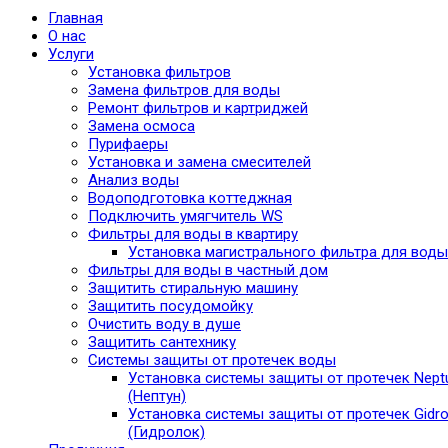
Главная
О нас
Услуги
Установка фильтров
Замена фильтров для воды
Ремонт фильтров и картриджей
Замена осмоса
Пурифаеры
Установка и замена смесителей
Анализ воды
Водоподготовка коттеджная
Подключить умягчитель WS
Фильтры для воды в квартиру
Установка магистрального фильтра для воды
Фильтры для воды в частный дом
Защитить стиральную машину
Защитить посудомойку
Очистить воду в душе
Защитить сантехнику
Системы защиты от протечек воды
Установка системы защиты от протечек Nept
(Нептун)
Установка системы защиты от протечек Gidro
(Гидролок)