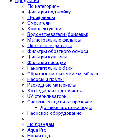
Продукция
По категориям
Фильтры под мойку
Пурифайеры
Смесители
Комплектующие
Водонагреватели (бойлеры)
Магистральные фильтры
Проточные фильтры
Фильтры обратного осмоса
Фильтры кувшины
Фильтры насадки
Накопительные баки
Обратноосмотические мембраны
Насосы и помпы
Расходные материалы
Коттеджная водоочистка
UV стерилизаторы
Системы защиты от протечек
Датчики протечки воды
Насосное оборудование
По брендам
Aqua Pro
Новая вода