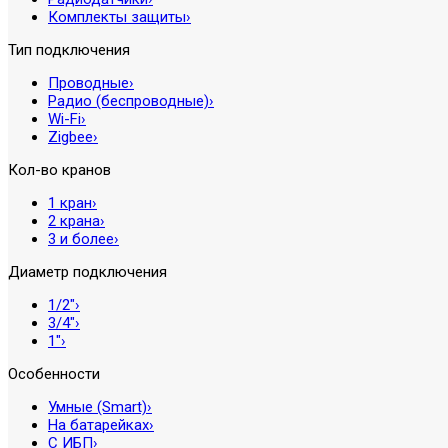
Комплекты защиты
›
Тип подключения
Проводные
›
Радио (беспроводные)
›
Wi-Fi
›
Zigbee
›
Кол-во кранов
1 кран
›
2 крана
›
3 и более
›
Диаметр подключения
1/2″
›
3/4″
›
1″
›
Особенности
Умные (Smart)
›
На батарейках
›
С ИБП
›