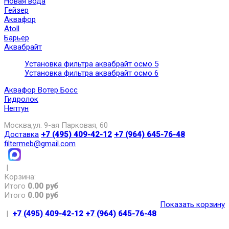
Новая вода
Гейзер
Аквафор
Atoll
Барьер
Аквабрайт
Установка фильтра аквабрайт осмо 5
Установка фильтра аквабрайт осмо 6
Аквафор Вотер Босс
Гидролок
Нептун
Москва,ул. 9-ая Парковая, 60
Доставка
+7 (495) 409-42-12
+7 (964) 645-76-48
filtermeb@gmail.com
|
Корзина:
Итого
0.00 руб
Итого
0.00 руб
Показать корзину
|
+7 (495) 409-42-12
+7 (964) 645-76-48