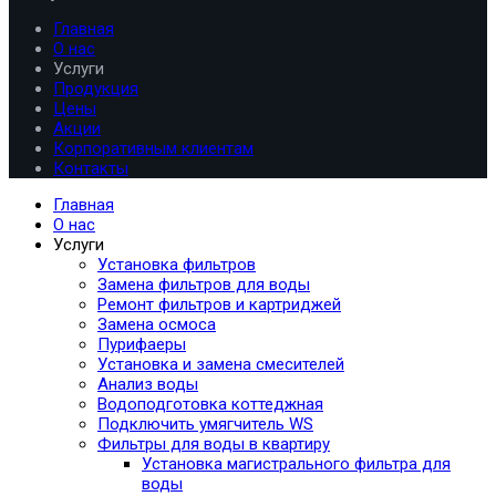
Главная
О нас
Услуги
Продукция
Цены
Акции
Корпоративным клиентам
Контакты
Главная
О нас
Услуги
Установка фильтров
Замена фильтров для воды
Ремонт фильтров и картриджей
Замена осмоса
Пурифаеры
Установка и замена смесителей
Анализ воды
Водоподготовка коттеджная
Подключить умягчитель WS
Фильтры для воды в квартиру
Установка магистрального фильтра для
воды