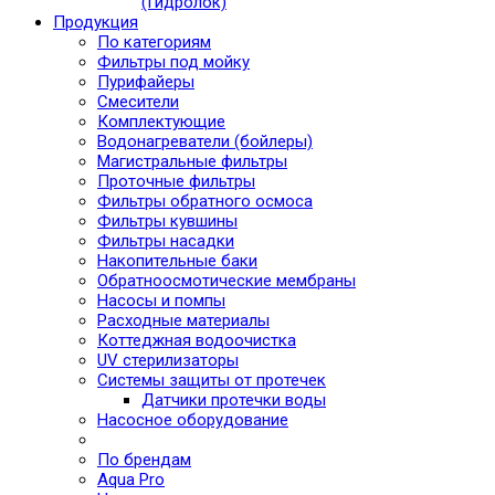
(Гидролок)
Продукция
По категориям
Фильтры под мойку
Пурифайеры
Смесители
Комплектующие
Водонагреватели (бойлеры)
Магистральные фильтры
Проточные фильтры
Фильтры обратного осмоса
Фильтры кувшины
Фильтры насадки
Накопительные баки
Обратноосмотические мембраны
Насосы и помпы
Расходные материалы
Коттеджная водоочистка
UV стерилизаторы
Системы защиты от протечек
Датчики протечки воды
Насосное оборудование
По брендам
Aqua Pro