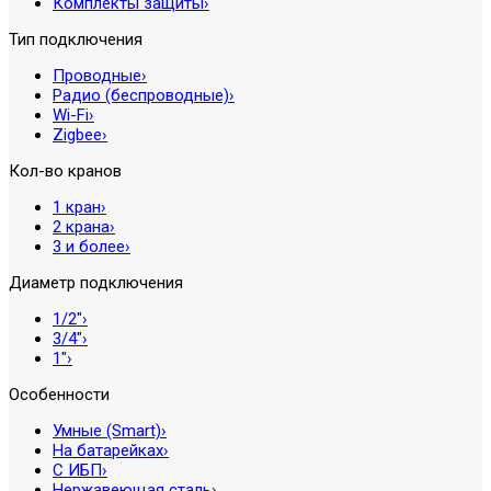
Комплекты защиты
›
Тип подключения
Проводные
›
Радио (беспроводные)
›
Wi-Fi
›
Zigbee
›
Кол-во кранов
1 кран
›
2 крана
›
3 и более
›
Диаметр подключения
1/2″
›
3/4″
›
1″
›
Особенности
Умные (Smart)
›
На батарейках
›
С ИБП
›
Нержавеющая сталь
›