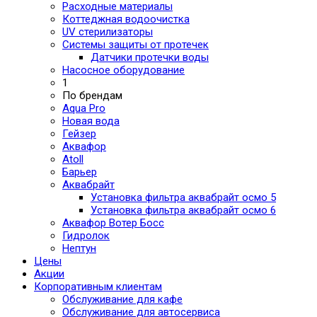
Расходные материалы
Коттеджная водоочистка
UV стерилизаторы
Системы защиты от протечек
Датчики протечки воды
Насосное оборудование
1
По брендам
Aqua Pro
Новая вода
Гейзер
Аквафор
Atoll
Барьер
Аквабрайт
Установка фильтра аквабрайт осмо 5
Установка фильтра аквабрайт осмо 6
Аквафор Вотер Босс
Гидролок
Нептун
Цены
Акции
Корпоративным клиентам
Обслуживание для кафе
Обслуживание для автосервиса