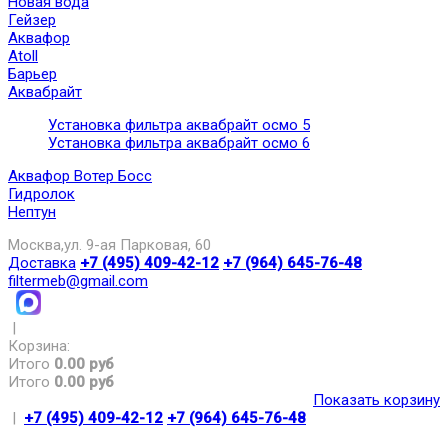
Новая вода
Гейзер
Аквафор
Atoll
Барьер
Аквабрайт
Установка фильтра аквабрайт осмо 5
Установка фильтра аквабрайт осмо 6
Аквафор Вотер Босс
Гидролок
Нептун
Москва,ул. 9-ая Парковая, 60
Доставка
+7 (495) 409-42-12
+7 (964) 645-76-48
filtermeb@gmail.com
|
Корзина:
Итого
0.00 руб
Итого
0.00 руб
Показать корзину
|
+7 (495) 409-42-12
+7 (964) 645-76-48