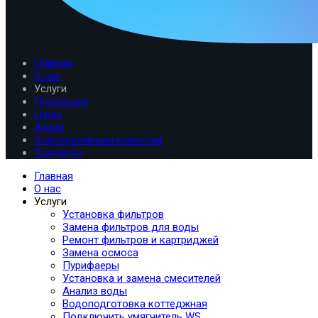
Главная
О нас
Услуги
Продукция
Цены
Акции
Корпоративным клиентам
Контакты
Главная
О нас
Услуги
Установка фильтров
Замена фильтров для воды
Ремонт фильтров и картриджей
Замена осмоса
Пурифаеры
Установка и замена смесителей
Анализ воды
Водоподготовка коттеджная
Подключить умягчитель WS