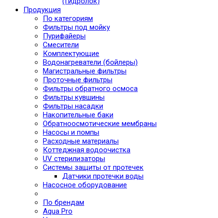
(Гидролок)
Продукция
По категориям
Фильтры под мойку
Пурифайеры
Смесители
Комплектующие
Водонагреватели (бойлеры)
Магистральные фильтры
Проточные фильтры
Фильтры обратного осмоса
Фильтры кувшины
Фильтры насадки
Накопительные баки
Обратноосмотические мембраны
Насосы и помпы
Расходные материалы
Коттеджная водоочистка
UV стерилизаторы
Системы защиты от протечек
Датчики протечки воды
Насосное оборудование
По брендам
Aqua Pro