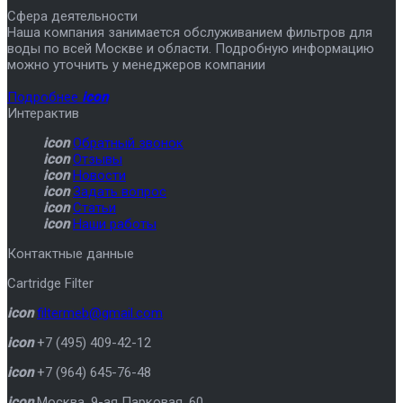
Сфера деятельности
Наша компания занимается обслуживанием фильтров для
воды по всей Москве и области. Подробную информацию
можно уточнить у менеджеров компании
Подробнее
icon
Интерактив
icon
Обратный звонок
icon
Отзывы
icon
Новости
icon
Задать вопрос
icon
Статьи
icon
Наши работы
Контактные данные
Cartridge Filter
icon
filtermeb@gmail.com
icon
+7 (495) 409-42-12
icon
+7 (964) 645-76-48
icon
Москва
,
9-ая Парковая, 60