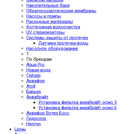
Фильтры насадки
Накопительные баки
Обратноосмотические мембраны
Насосы и помпы
Расходные материалы
Коттеджная водоочистка
UV стерилизаторы
Системы защиты от протечек
Датчики протечки воды
Насосное оборудование
1
По брендам
Aqua Pro
Новая вода
Гейзер
Аквафор
Atoll
Барьер
Аквабрайт
Установка фильтра аквабрайт осмо 5
Установка фильтра аквабрайт осмо 6
Аквафор Вотер Босс
Гидролок
Нептун
Цены