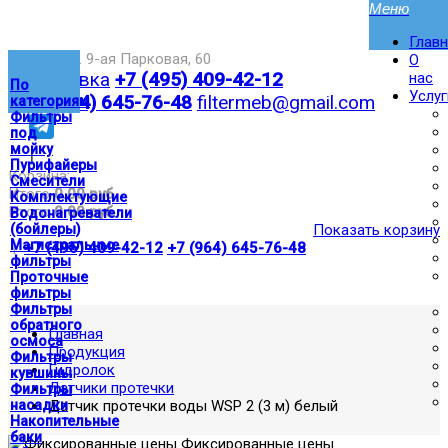
Глав
Москва,ул. 9-ая Парковая, 60
О
Доставка
+7 (495) 409-42-12
нас
По
Услуг
+7 (964) 645-76-48
filtermeb@gmail.com
категориям
Фильтры
под
мойку
|
Пурифайеры
Корзина:
Смесители
Итого
0.00 руб
Комплектующие
Итого
0.00 руб
Водонагреватели
(бойлеры)
Показать корзину
Магистральные
|
+7 (495) 409-42-12
+7 (964) 645-76-48
фильтры
Проточные
фильтры
Фильтры
обратного
Главная
осмоса
Продукция
Фильтры
Гидролок
кувшины
Датчики протечки
Фильтры
насадки
Датчик протечки воды WSP 2 (3 м) белый
Накопительные
баки
Фиксированные цены