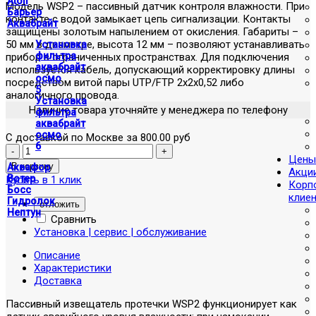
Atoll
Модель WSP2 – пассивный датчик контроля влажности. При
Барьер
контакте с водой замыкает цепь сигнализации. Контакты
Аквабрайт
защищены золотым напылением от окисления. Габариты –
50 мм в диаметре, высота 12 мм – позволяют устанавливать
Установка
фильтра
прибор в ограниченных пространствах. Для подключения
аквабрайт
используется кабель, допускающий корректировку длины
осмо
посредством витой пары UTP/FTP 2x2x0,52 либо
5
аналогичного провода.
Установка
Наличие товара уточняйте у менеджера по телефону
фильтра
аквабрайт
осмо
С доставкой по Москве за 800.00 руб
6
Цены
Аквафор
Акци
Вотер
Купить в 1 клик
Корп
Босс
клие
Гидролок
отложить
Нептун
Сравнить
Установка | сервис | обслуживание
Описание
Характеристики
Доставка
Пассивный извещатель протечки WSP2 функционирует как