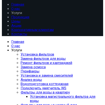
Главная
О нас
Услуги
Продукция
Цены
Акции
Корпоративным клиентам
Контакты
Главная
О нас
Услуги
Установка фильтров
Замена фильтров для воды
Ремонт фильтров и картриджей
Замена осмоса
Пурифаеры
Установка и замена смесителей
Анализ воды
Водоподготовка коттеджная
Подключить умягчитель WS
Фильтры для воды в квартиру
Установка магистрального фильтра для
воды
Фильтры для воды в частный дом