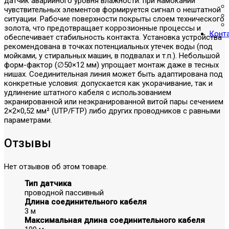
датчик аварийного уровня влажности: при намокании
чувствительных элементов формируется сигнал о нештатной
ситуации. Рабочие поверхности покрыты слоем технического
золота, что предотвращает коррозионные процессы и
Конт
обеспечивает стабильность контакта. Установка устройства
рекомендована в точках потенциальных утечек воды (под
мойками, у стиральных машин, в подвалах и т.п.). Небольшой
форм-фактор (∅50×12 мм) упрощает монтаж даже в тесных
нишах. Соединительная линия может быть адаптирована под
конкретные условия: допускается как укорачивание, так и
удлинение штатного кабеля с использованием
экранированной или неэкранированной витой пары сечением
2×2×0,52 мм² (UTP/FTP) либо других проводников с равными
параметрами.
Отзывы
Нет отзывов об этом товаре.
Тип датчика
проводной пассивный
Длина соединительного кабеля
3 м
Максимальная длина соединительного кабеля