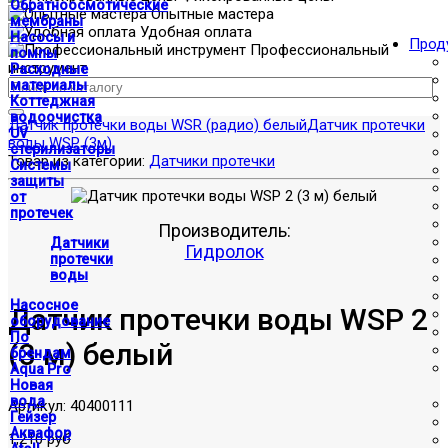
Обратноосмотические
Опытные мастера
мембраны
Удобная оплата
Насосы и
Прод
Профессиональный
помпы
инструмент
Расходные
материалы
Коттеджная
водоочистка
Датчик протечки воды WSR (радио) белый
Датчик протечки
UV
воды WSP (3м)
стерилизаторы
Товар из категории:
Датчики протечки
Системы
защиты
от
протечек
Производитель:
Датчики
Гидролок
протечки
воды
Насосное
Датчик протечки воды WSP 2
оборудование
По
(3 м) белый
брендам
Aqua Pro
Новая
вода
Артикул:
40400111
Гейзер
Аквафор
1,210 руб