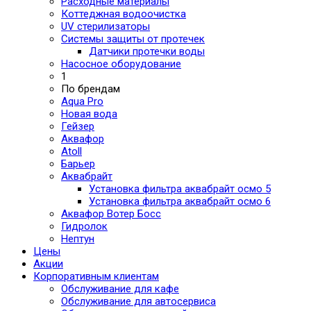
Расходные материалы
Коттеджная водоочистка
UV стерилизаторы
Системы защиты от протечек
Датчики протечки воды
Насосное оборудование
1
По брендам
Aqua Pro
Новая вода
Гейзер
Аквафор
Atoll
Барьер
Аквабрайт
Установка фильтра аквабрайт осмо 5
Установка фильтра аквабрайт осмо 6
Аквафор Вотер Босс
Гидролок
Нептун
Цены
Акции
Корпоративным клиентам
Обслуживание для кафе
Обслуживание для автосервиса