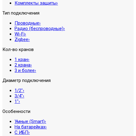
Комплекты защиты
›
Тип подключения
Проводные
›
Радио (беспроводные)
›
Wi-Fi
›
Zigbee
›
Кол-во кранов
1 кран
›
2 крана
›
3 и более
›
Диаметр подключения
1/2″
›
3/4″
›
1″
›
Особенности
Умные (Smart)
›
На батарейках
›
С ИБП
›