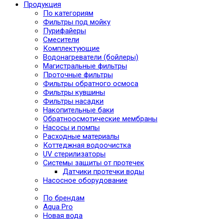
Продукция
По категориям
Фильтры под мойку
Пурифайеры
Смесители
Комплектующие
Водонагреватели (бойлеры)
Магистральные фильтры
Проточные фильтры
Фильтры обратного осмоса
Фильтры кувшины
Фильтры насадки
Накопительные баки
Обратноосмотические мембраны
Насосы и помпы
Расходные материалы
Коттеджная водоочистка
UV стерилизаторы
Системы защиты от протечек
Датчики протечки воды
Насосное оборудование
По брендам
Aqua Pro
Новая вода