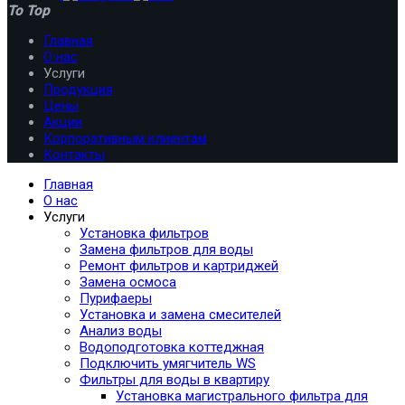
To Top
Главная
О нас
Услуги
Продукция
Цены
Акции
Корпоративным клиентам
Контакты
Главная
О нас
Услуги
Установка фильтров
Замена фильтров для воды
Ремонт фильтров и картриджей
Замена осмоса
Пурифаеры
Установка и замена смесителей
Анализ воды
Водоподготовка коттеджная
Подключить умягчитель WS
Фильтры для воды в квартиру
Установка магистрального фильтра для