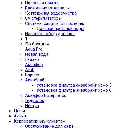
Насосы и помпы
Расходные материалы
Коттеджная водоочистка
UV стерилизаторы
Системы защиты от протечек
Датчики протечки воды
Насосное оборудование
1
По брендам
Aqua Pro
Новая вода
Гейзер
Аквафор
Atoll
Барьер
Аквабрайт
Установка фильтра аквабрайт осмо 5
Установка фильтра аквабрайт осмо 6
Аквафор Вотер Босс
Гидролок
Нептун
Цены
Акции
Корпоративным клиентам
Обслуживание для кафе