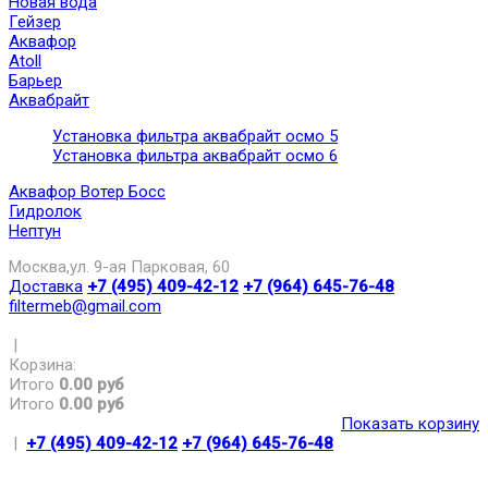
Новая вода
Гейзер
Аквафор
Atoll
Барьер
Аквабрайт
Установка фильтра аквабрайт осмо 5
Установка фильтра аквабрайт осмо 6
Аквафор Вотер Босс
Гидролок
Нептун
Москва,ул. 9-ая Парковая, 60
Доставка
+7 (495) 409-42-12
+7 (964) 645-76-48
filtermeb@gmail.com
|
Корзина:
Итого
0.00 руб
Итого
0.00 руб
Показать корзину
|
+7 (495) 409-42-12
+7 (964) 645-76-48