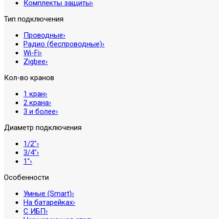
Комплекты защиты
›
Тип подключения
Проводные
›
Радио (беспроводные)
›
Wi-Fi
›
Zigbee
›
Кол-во кранов
1 кран
›
2 крана
›
3 и более
›
Диаметр подключения
1/2″
›
3/4″
›
1″
›
Особенности
Умные (Smart)
›
На батарейках
›
С ИБП
›