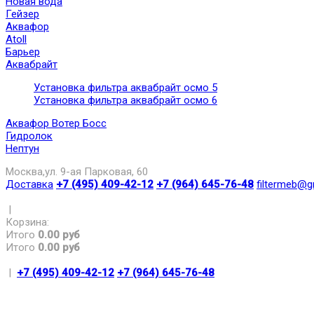
Новая вода
Гейзер
Аквафор
Atoll
Барьер
Аквабрайт
Установка фильтра аквабрайт осмо 5
Установка фильтра аквабрайт осмо 6
Аквафор Вотер Босс
Гидролок
Нептун
Москва,ул. 9-ая Парковая, 60
Доставка
+7 (495) 409-42-12
+7 (964) 645-76-48
filtermeb@g
|
Корзина:
Итого
0.00 руб
Итого
0.00 руб
|
+7 (495) 409-42-12
+7 (964) 645-76-48