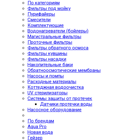
По категориям
Фильтры под мойку
Пурифайеры
Смесители
Комплектующие
Водонагреватели (бойлеры)
Магистральные фильтры
Проточные фильтры
Фильтры обратного осмоса
Фильтры кувшины
Фильтры насадки
Накопительные баки
Обратноосмотические мембраны
Насосы и помпы
Расходные материалы
Коттеджная водоочистка
UV стерилизаторы
Системы защиты от протечек
Датчики протечки воды
Насосное оборудование
По брендам
Aqua Pro
Новая вода
Гейзер