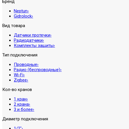
Бренд
Neptun
›
Gidrolock
›
Вид товара
Датчики протечки
›
Радиодатчики
›
Комплекты защиты
›
Тип подключения
Проводные
›
Радио (беспроводные)
›
Wi-Fi
›
Zigbee
›
Кол-во кранов
1 кран
›
2 крана
›
3 и более
›
Диаметр подключения
1/2″
›