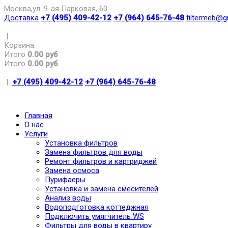
Москва,ул. 9-ая Парковая, 60
Доставка
+7 (495) 409-42-12
+7 (964) 645-76-48
filtermeb@g
|
Корзина:
Итого
0.00 руб
Итого
0.00 руб
|
+7 (495) 409-42-12
+7 (964) 645-76-48
Главная
О нас
Услуги
Установка фильтров
Замена фильтров для воды
Ремонт фильтров и картриджей
Замена осмоса
Пурифаеры
Установка и замена смесителей
Анализ воды
Водоподготовка коттеджная
Подключить умягчитель WS
Фильтры для воды в квартиру