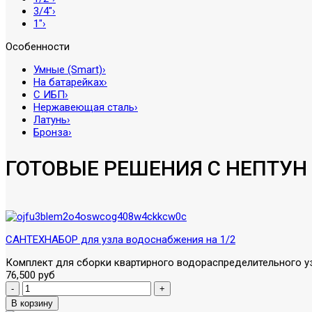
3/4″
›
1″
›
Особенности
Умные (Smart)
›
На батарейках
›
С ИБП
›
Нержавеющая сталь
›
Латунь
›
Бронза
›
ГОТОВЫЕ РЕШЕНИЯ С НЕПТУН
САНТЕХНАБОР для узла водоснабжения на 1/2
Комплект для сборки квартирного водораспределительного уз
76,500 руб