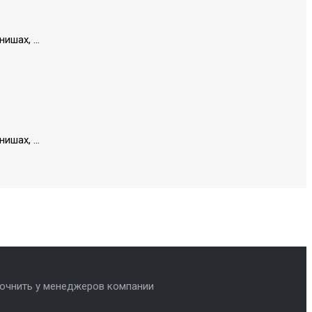
шах, ...
шах, ...
очнить у менеджеров компании