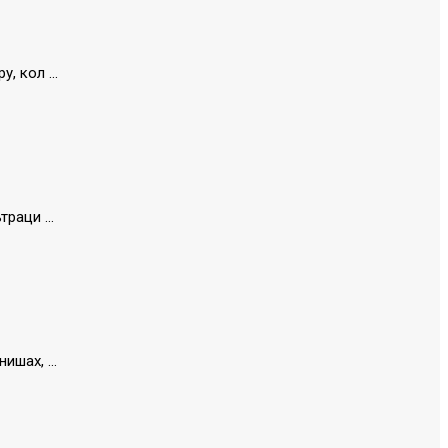
 кол ...
раци ...
шах, ...