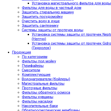
Установка магистрального фильтра для воды
Фильтры для воды в частный дом
Защитить стиральную машину
Защитить посудомойку
Очистить воду в душе
Защитить сантехнику
Системы защиты от протечек воды
Установка системы защиты от протечек Nept
(Нептун)
Установка системы защиты от протечек Gidro
(Гидролок)
Продукция
По категориям
Фильтры под мойку
Пурифайеры
Смесители
Комплектующие
Водонагреватели (бойлеры)
Магистральные фильтры
Проточные фильтры
Фильтры обратного осмоса
Фильтры кувшины
Фильтры насадки
Накопительные баки
Обратноосмотические мембраны