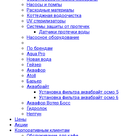
Насосы и помпы
Расходные материалы
Коттеджная водоочистка
UV стерилизаторы
Системы защиты от протечек
Датчики протечки воды
Насосное оборудование
По брендам
Aqua Pro
Новая вода
Гейзер
Аквафор
Atoll
Барьер
Аквабрайт
Установка фильтра аквабрайт осмо 5
Установка фильтра аквабрайт осмо 6
Аквафор Вотер Босс
Гидролок
Нептун
Цены
Акции
Корпоративным клиентам
Обслуживание для кафе