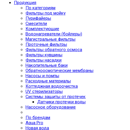
Продукция
По категориям
Фильтры под мойку
Пурифайеры
Смесители
Комплектующие
Водонагреватели (бойлеры)
Магистральные фильтры
Проточные фильтры
Фильтры обратного осмоса
Фильтры кувшины
Фильтры насадки
Накопительные баки
Обратноосмотические мембраны
Насосы и помпы
Расходные материалы
Коттеджная водоочистка
UV стерилизаторы
Системы защиты от протечек
Датчики протечки воды
Насосное оборудование
По брендам
Aqua Pro
Новая вода