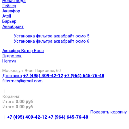
Новая вода
Гейзер
Аквафор
Atoll
Барьер
Аквабрайт
Установка фильтра аквабрайт осмо 5
Установка фильтра аквабрайт осмо 6
Аквафор Вотер Босс
Гидролок
Нептун
Москва,ул. 9-ая Парковая, 60
Доставка
+7 (495) 409-42-12
+7 (964) 645-76-48
filtermeb@gmail.com
|
Корзина:
Итого
0.00 руб
Итого
0.00 руб
Показать корзину
|
+7 (495) 409-42-12
+7 (964) 645-76-48