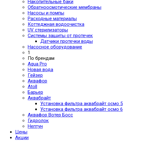
Накопительные баки
Обратноосмотические мембраны
Насосы и помпы
Расходные материалы
Коттеджная водоочистка
UV стерилизаторы
Системы защиты от протечек
Датчики протечки воды
Насосное оборудование
1
По брендам
Aqua Pro
Новая вода
Гейзер
Аквафор
Atoll
Барьер
Аквабрайт
Установка фильтра аквабрайт осмо 5
Установка фильтра аквабрайт осмо 6
Аквафор Вотер Босс
Гидролок
Нептун
Цены
Акции