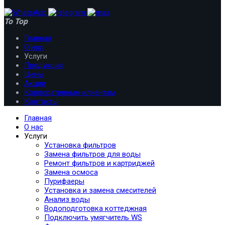
To Top
Главная
О нас
Услуги
Продукция
Цены
Акции
Корпоративным клиентам
Контакты
Главная
О нас
Услуги
Установка фильтров
Замена фильтров для воды
Ремонт фильтров и картриджей
Замена осмоса
Пурифаеры
Установка и замена смесителей
Анализ воды
Водоподготовка коттеджная
Подключить умягчитель WS