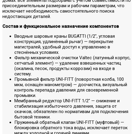
домах. Все элементы подобраны с учётом совместимости по
присоединительным размерам и рабочим параметрам, что
исключает необходимость самостоятельного поиска
недостающих деталей.
Состав и функциональное назначение компонентов
Вводные шаровые краны BUGATTI (1/2", угловая
конструкция, удлинённый рычаг) — перекрытие
магистралей, удобный доступ к управлению в
стеснённых условиях.
Фильтр механической очистки Valtec (латунный корпус,
сетчатый элемент) — удаление взвешенных частиц
(окалина, песок, продукты коррозии) на входе в
систему.
Промывной фильтр UNI-FITT (поворотная колба, 100
мкм, оснащён манометром) — доочистка, визуальный
контроль перепада давления для своевременной
промывки.
Мембранный редуктор UNI-FITT 1/2" — снижение и
стабилизация избыточного давления, защита от
скачков, обязателен по нормативам для подключения
бытовой техники.
Пружинный обратный клапан UNI-FITT (муфтовый) —
блокировка обратного тока воды, исключает переток
между холодной и горячей линиями.