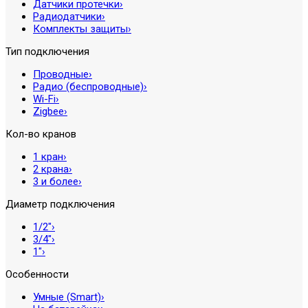
Датчики протечки
›
Радиодатчики
›
Комплекты защиты
›
Тип подключения
Проводные
›
Радио (беспроводные)
›
Wi-Fi
›
Zigbee
›
Кол-во кранов
1 кран
›
2 крана
›
3 и более
›
Диаметр подключения
1/2″
›
3/4″
›
1″
›
Особенности
Умные (Smart)
›