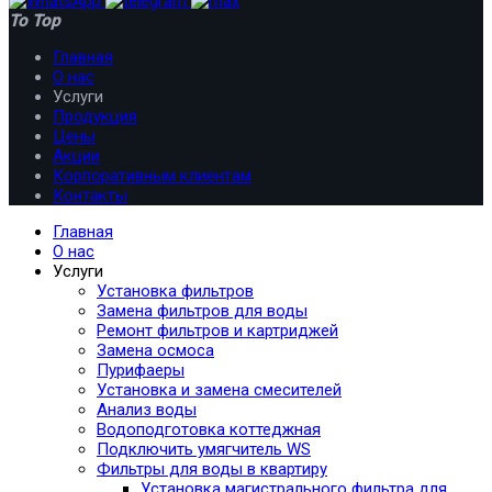
To Top
Главная
О нас
Услуги
Продукция
Цены
Акции
Корпоративным клиентам
Контакты
Главная
О нас
Услуги
Установка фильтров
Замена фильтров для воды
Ремонт фильтров и картриджей
Замена осмоса
Пурифаеры
Установка и замена смесителей
Анализ воды
Водоподготовка коттеджная
Подключить умягчитель WS
Фильтры для воды в квартиру
Установка магистрального фильтра для