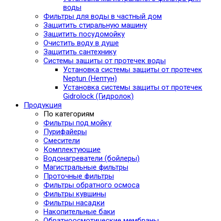
воды
Фильтры для воды в частный дом
Защитить стиральную машину
Защитить посудомойку
Очистить воду в душе
Защитить сантехнику
Системы защиты от протечек воды
Установка системы защиты от протечек
Neptun (Нептун)
Установка системы защиты от протечек
Gidrolock (Гидролок)
Продукция
По категориям
Фильтры под мойку
Пурифайеры
Смесители
Комплектующие
Водонагреватели (бойлеры)
Магистральные фильтры
Проточные фильтры
Фильтры обратного осмоса
Фильтры кувшины
Фильтры насадки
Накопительные баки
Обратноосмотические мембраны