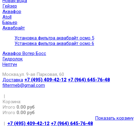
Новая вода
Гейзер
Аквафор
Atoll
Барьер
Аквабрайт
Установка фильтра аквабрайт осмо 5
Установка фильтра аквабрайт осмо 6
Аквафор Вотер Босс
Гидролок
Нептун
Москва,ул. 9-ая Парковая, 60
Доставка
+7 (495) 409-42-12
+7 (964) 645-76-48
filtermeb@gmail.com
|
Корзина:
Итого
0.00 руб
Итого
0.00 руб
Показать корзину
|
+7 (495) 409-42-12
+7 (964) 645-76-48