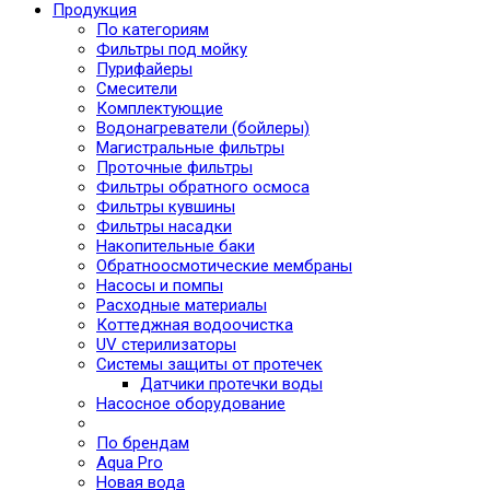
Продукция
По категориям
Фильтры под мойку
Пурифайеры
Смесители
Комплектующие
Водонагреватели (бойлеры)
Магистральные фильтры
Проточные фильтры
Фильтры обратного осмоса
Фильтры кувшины
Фильтры насадки
Накопительные баки
Обратноосмотические мембраны
Насосы и помпы
Расходные материалы
Коттеджная водоочистка
UV стерилизаторы
Системы защиты от протечек
Датчики протечки воды
Насосное оборудование
По брендам
Aqua Pro
Новая вода