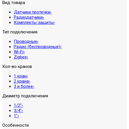
Вид товара
Датчики протечки
›
Радиодатчики
›
Комплекты защиты
›
Тип подключения
Проводные
›
Радио (беспроводные)
›
Wi-Fi
›
Zigbee
›
Кол-во кранов
1 кран
›
2 крана
›
3 и более
›
Диаметр подключения
1/2″
›
3/4″
›
1″
›
Особенности