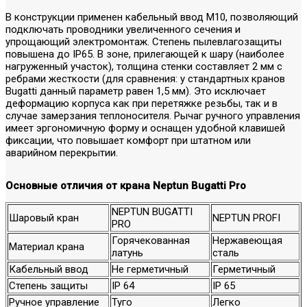
В конструкции применен кабельный ввод M10, позволяющий
подключать проводники увеличенного сечения и
упрощающий электромонтаж. Степень пылевлагозащиты
повышена до IP65. В зоне, прилегающей к шару (наиболее
нагруженный участок), толщина стенки составляет 2 мм с
ребрами жесткости (для сравнения: у стандартных кранов
Bugatti данный параметр равен 1,5 мм). Это исключает
деформацию корпуса как при перетяжке резьбы, так и в
случае замерзания теплоносителя. Рычаг ручного управления
имеет эргономичную форму и оснащен удобной клавишей
фиксации, что повышает комфорт при штатном или
аварийном перекрытии.
Основные отличия от крана Neptun Bugatti Pro
NEPTUN BUGATTI
Шаровый кран
NEPTUN PROFI
PRO
Горячекованная
Нержавеющая
Материал крана
латунь
сталь
Кабельный ввод
Не герметичный
Герметичный
Степень защиты
IP 64
IP 65
Ручное управление
Туго
Легко