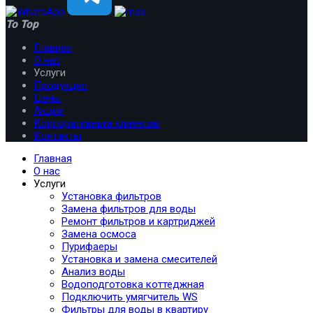
To Top
Главная
О нас
Услуги
Продукция
Цены
Акции
Корпоративным клиентам
Контакты
Главная
О нас
Услуги
Установка фильтров
Замена фильтров для воды
Ремонт фильтров и картриджей
Замена осмоса
Пурифаеры
Установка и замена смесителей
Анализ воды
Водоподготовка коттеджная
Подключить умягчитель WS
Фильтры для воды в квартиру