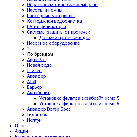
Обратноосмотические мембраны
Насосы и помпы
Расходные материалы
Коттеджная водоочистка
UV стерилизаторы
Системы защиты от протечек
Датчики протечки воды
Насосное оборудование
1
По брендам
Aqua Pro
Новая вода
Гейзер
Аквафор
Atoll
Барьер
Аквабрайт
Установка фильтра аквабрайт осмо 5
Установка фильтра аквабрайт осмо 6
Аквафор Вотер Босс
Гидролок
Нептун
Цены
Акции
Корпоративным клиентам