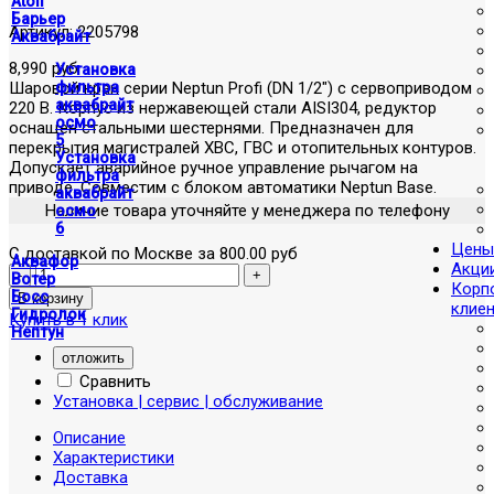
Atoll
Барьер
Артикул:
2205798
Аквабрайт
8,990 руб
Установка
Шаровой кран серии Neptun Profi (DN 1/2") с сервоприводом
фильтра
аквабрайт
220 В. Корпус из нержавеющей стали AISI304, редуктор
осмо
оснащен стальными шестернями. Предназначен для
5
перекрытия магистралей ХВС, ГВС и отопительных контуров.
Установка
Допускает аварийное ручное управление рычагом на
фильтра
приводе. Совместим с блоком автоматики Neptun Base.
аквабрайт
Наличие товара уточняйте у менеджера по телефону
осмо
6
Цены
С доставкой по Москве за 800.00 руб
Аквафор
Акци
Вотер
Корп
Босс
клие
Гидролок
Купить в 1 клик
Нептун
отложить
Сравнить
Установка | сервис | обслуживание
Описание
Характеристики
Доставка