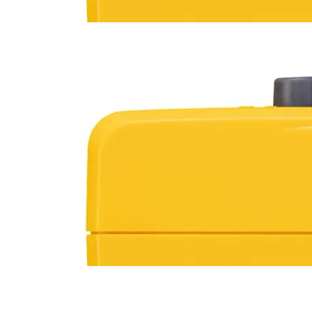
Кран шаровый с
электроприводом Neptun
PROFI 12В 1 дюйм
11 490 руб