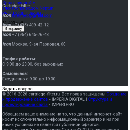
Кран шаровый с
Cartridge Filter
электроприводом Neptun
PROFI 220В 1 дюйм
icon
filtermeb@gmail.com
11 490 руб
icon
+7 (495) 409-42-12
icon
+7 (964) 645-76-48
icon
Москва
,
9-ая Парковая, 60
График работы:
C 9.00 до 23.00, без выходных
Самовывоз:
Ежедневно с 9.00 до 19.00
Задать вопрос
© 2016-2026 cartridge-filter.ru. Все права защищены
Создание
и продвижение сайтов
- IMPERIA DIGITAL |
Структура и
проектирование сайта
- IMPERI.PRO
Обращаем ваше внимание на то, что данный интернет-сайт
носит исключительно информационный характер и ни при
каких условиях не является публичной офертой,
определяемой положениями Статьи 437(2) Гражданского