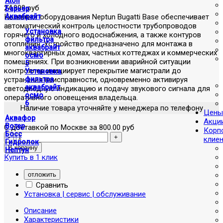
Atoll
24,990 руб
Барьер
Комплект оборудования Neptun Bugatti Base обеспечивает
Аквабрайт
автоматический контроль целостности трубопроводов
Установка
горячего и холодного водоснабжения, а также контуров
фильтра
отопления. Устройство предназначено для монтажа в
аквабрайт
многоквартирных домах, частных коттеджах и коммерческих
осмо
помещениях. При возникновении аварийной ситуации
5
контроллер инициирует перекрытие магистрали до
Установка
устранения неисправности, одновременно активируя
фильтра
аквабрайт
светодиодную индикацию и подачу звукового сигнала для
осмо
оперативного оповещения владельца.
6
Наличие товара уточняйте у менеджера по телефону
Цены
Аквафор
Акци
Вотер
С доставкой по Москве за 800.00 руб
Корп
Босс
клие
Гидролок
Нептун
Купить в 1 клик
отложить
Сравнить
Установка | сервис | обслуживание
Описание
Характеристики