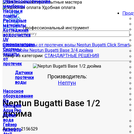
Обратноосмотические
Опытные мастера
мембраны
Удобная оплата
Насосы и
Прод
помпы
Расходные
материалы
Профессиональный инструмент
Коттеджная
водоочистка
UV
Система защиты от протечек воды Neptun Bugatti Click Smart
стерилизаторы
Системы
Tuya 1 дюйм
Neptun Bugatti Base 3/4 дюйма
защиты
Товар из категории:
СТАНДАРТНЫЕ РЕШЕНИЯ
от
протечек
Датчики
Производитель:
протечки
Нептун
воды
Насосное
оборудование
Neptun Bugatti Base 1/2
По
брендам
Aqua Pro
дюйма
Новая
вода
Гейзер
Артикул:
2156529
Аквафор