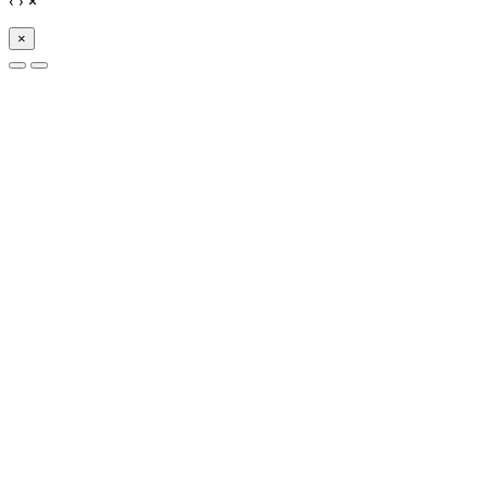
‹
›
×
×