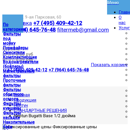
Глав
Москва,ул. 9-ая Парковая, 60
О
Доставка
+7 (495) 409-42-12
нас
По
Услуг
+7 (964) 645-76-48
filtermeb@gmail.com
категориям
Фильтры
под
|
мойку
Пурифайеры
Корзина:
Смесители
Итого
0.00 руб
Комплектующие
Итого
0.00 руб
Водонагреватели
Показать корзину
(бойлеры)
|
+7 (495) 409-42-12
+7 (964) 645-76-48
Магистральные
фильтры
Проточные
фильтры
Фильтры
обратного
Главная
осмоса
Продукция
Фильтры
Нептун
кувшины
СТАНДАРТНЫЕ РЕШЕНИЯ
Фильтры
Neptun Bugatti Base 1/2 дюйма
насадки
Накопительные
Фиксированные цены
баки