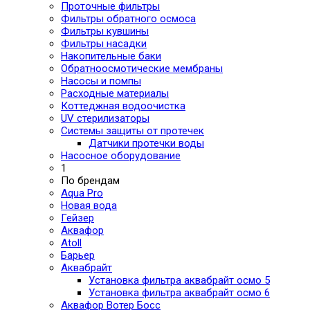
Проточные фильтры
Фильтры обратного осмоса
Фильтры кувшины
Фильтры насадки
Накопительные баки
Обратноосмотические мембраны
Насосы и помпы
Расходные материалы
Коттеджная водоочистка
UV стерилизаторы
Системы защиты от протечек
Датчики протечки воды
Насосное оборудование
1
По брендам
Aqua Pro
Новая вода
Гейзер
Аквафор
Atoll
Барьер
Аквабрайт
Установка фильтра аквабрайт осмо 5
Установка фильтра аквабрайт осмо 6
Аквафор Вотер Босс