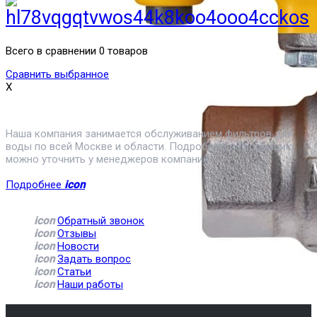
Всего в сравнении 0 товаров
Сравнить выбранное
Кран шаровый с
X
электроприводом Neptun
PROFI 12В 1/2
8 990 руб
Наша компания занимается обслуживанием фильтров для
воды по всей Москве и области. Подробную информацию
можно уточнить у менеджеров компании
Подробнее
icon
icon
Обратный звонок
icon
Отзывы
icon
Новости
icon
Задать вопрос
icon
Статьи
icon
Наши работы