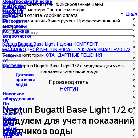
Обратноосмотические
Фиксированные цены
мембраны
Опытные мастера
Насосы и
Прод
Удобная оплата
помпы
Профессиональный
Расходные
инструмент
материалы
Коттеджная
водоочистка
UV
Neptun Bugatti Base Light 1 дюйм
КОМПЛЕКТ
стерилизаторы
БЕСПРОВОДНОЙ NEPTUN BUGATTI 2 КРАНА SMART EVO 1/2
Системы
Товар из категории:
СТАНДАРТНЫЕ РЕШЕНИЯ
защиты
от
протечек
Датчики
протечки
Производитель:
воды
Нептун
Насосное
оборудование
По
Neptun Bugatti Base Light 1/2 с
брендам
Aqua Pro
модулем для учета показаний
Новая
вода
счётчиков воды
Гейзер
Аквафор