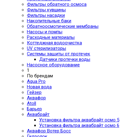
Фильтры обратного осмоса
Фильтры кувшины
Фильтры насадки
Накопительные баки
Обратноосмотические мембраны
Насосы и помпы
Расходные материалы
Коттеджная водоочистка
UV стерилизаторы
Системы защиты от протечек
Датчики протечки воды
Насосное оборудование
1
По брендам
Aqua Pro
Новая вода
Гейзер
Аквафор
Atoll
Барьер
Аквабрайт
Установка фильтра аквабрайт осмо 5
Установка фильтра аквабрайт осмо 6
Аквафор Вотер Босс
Гидролок