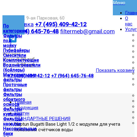
Глав
Москва,ул. 9-ая Парковая, 60
О
Доставка
+7 (495) 409-42-12
нас
По
Услуг
+7 (964) 645-76-48
filtermeb@gmail.com
категориям
Фильтры
под
мойку
|
Пурифайеры
Корзина:
Смесители
Итого
0.00 руб
Комплектующие
Итого
0.00 руб
Водонагреватели
(бойлеры)
Показать корзину
Магистральные
|
+7 (495) 409-42-12
+7 (964) 645-76-48
фильтры
Проточные
фильтры
Фильтры
обратного
Главная
осмоса
Продукция
Фильтры
Нептун
кувшины
СТАНДАРТНЫЕ РЕШЕНИЯ
Фильтры
насадки
Neptun Bugatti Base Light 1/2 с модулем для учета
Накопительные
показаний счётчиков воды
баки