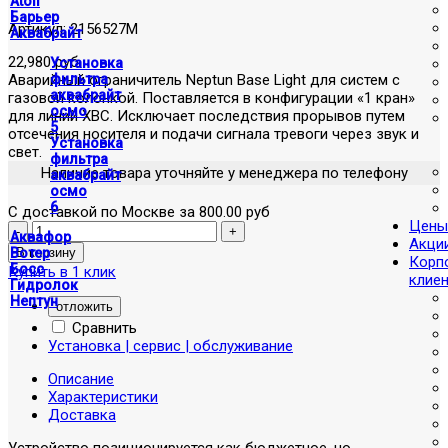
Atoll
Барьер
Артикул:
2156527М
Аквабрайт
22,980 руб
Установка
Аварийный ограничитель Neptun Base Light для систем с
фильтра
аквабрайт
газовой колонкой. Поставляется в конфигурации «1 кран»
осмо
для линий ХВС. Исключает последствия прорывов путем
5
отсечения носителя и подачи сигнала тревоги через звук и
Установка
свет.
фильтра
Наличие товара уточняйте у менеджера по телефону
аквабрайт
осмо
6
С доставкой по Москве за 800.00 руб
Цены
Аквафор
Акци
Вотер
Корп
Босс
Купить в 1 клик
клие
Гидролок
Нептун
отложить
Сравнить
Установка | сервис | обслуживание
Описание
Характеристики
Доставка
Устройство позиционируется как бюджетное, но