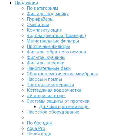
Продукция
По категориям
Фильтры под мойку
Пурифайеры
Смесители
Комплектующие
Водонагреватели (бойлеры)
Магистральные фильтры
Проточные фильтры
Фильтры обратного осмоса
Фильтры кувшины
Фильтры насадки
Накопительные баки
Обратноосмотические мембраны
Насосы и помпы
Расходные материалы
Коттеджная водоочистка
UV стерилизаторы
Системы защиты от протечек
Датчики протечки воды
Насосное оборудование
По брендам
Aqua Pro
Новая вода