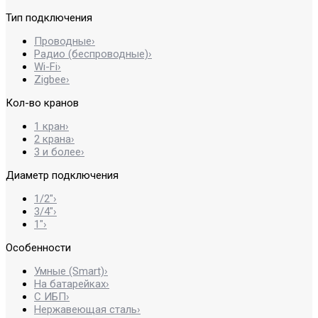
Тип подключения
Проводные
›
Радио (беспроводные)
›
Wi-Fi
›
Zigbee
›
Кол-во кранов
1 кран
›
2 крана
›
3 и более
›
Диаметр подключения
1/2″
›
3/4″
›
1″
›
Особенности
Умные (Smart)
›
На батарейках
›
С ИБП
›
Нержавеющая сталь
›