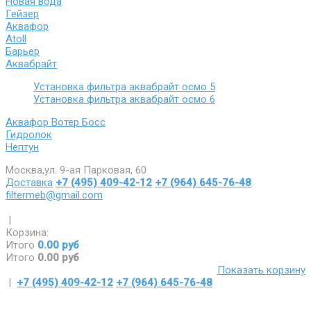
Новая вода
Гейзер
Аквафор
Atoll
Барьер
Аквабрайт
Установка фильтра аквабрайт осмо 5
Установка фильтра аквабрайт осмо 6
Аквафор Вотер Босс
Гидролок
Нептун
Москва,ул. 9-ая Парковая, 60
Доставка
+7 (495) 409-42-12
+7 (964) 645-76-48
filtermeb@gmail.com
|
Корзина:
Итого
0.00 руб
Итого
0.00 руб
Показать корзину
|
+7 (495) 409-42-12
+7 (964) 645-76-48