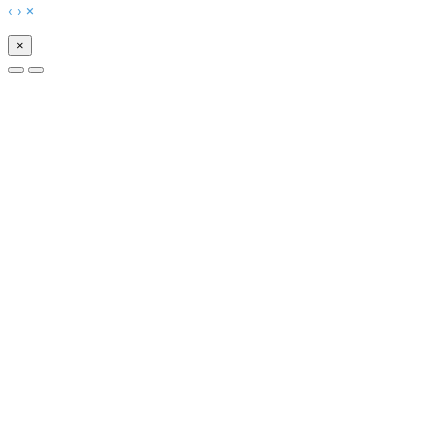
‹
›
×
×