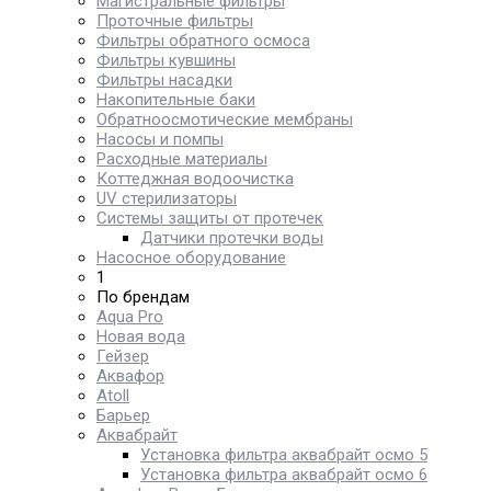
Магистральные фильтры
Проточные фильтры
Фильтры обратного осмоса
Фильтры кувшины
Фильтры насадки
Накопительные баки
Обратноосмотические мембраны
Насосы и помпы
Расходные материалы
Коттеджная водоочистка
UV стерилизаторы
Системы защиты от протечек
Датчики протечки воды
Насосное оборудование
1
По брендам
Aqua Pro
Новая вода
Гейзер
Аквафор
Atoll
Барьер
Аквабрайт
Установка фильтра аквабрайт осмо 5
Установка фильтра аквабрайт осмо 6