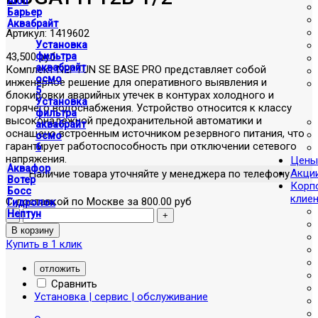
Atoll
Барьер
Аквабрайт
Артикул:
1419602
Установка
43,500 руб
фильтра
аквабрайт
Комплект NEPTUN SE BASE PRO представляет собой
осмо
инженерное решение для оперативного выявления и
5
блокировки аварийных утечек в контурах холодного и
Установка
горячего водоснабжения. Устройство относится к классу
фильтра
высоконадежной предохранительной автоматики и
аквабрайт
оснащено встроенным источником резервного питания, что
осмо
гарантирует работоспособность при отключении сетевого
6
напряжения.
Цены
Аквафор
Акци
Наличие товара уточняйте у менеджера по телефону
Вотер
Корп
Босс
клие
С доставкой по Москве за 800.00 руб
Гидролок
Нептун
Купить в 1 клик
отложить
Сравнить
Установка | сервис | обслуживание