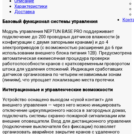
Описание
Характеристики
Доставка
Конт
Базовый функционал системы управления
Модуль управления NEPTUN BASE PRO поддерживает
подключение до 200 проводных датчиков влажности (в
конфигурации с двумя запорными кранами) и до 4
электроприводов (с возможностью расширения до 6 при
использовании внешнего блока питания 12В). Предусмотрена
автоматическая ежемесячная процедура проверки
работоспособности кранов с кратковременным проворотом
штока для удаления отложений. Индикация сработавших
датчиков организована по четырем независимым зонам
(линиям), что упрощает локализацию места протечки.
Интеграционные и управленческие возможности
Устройство оснащено выходом «сухой контакт» для
внешнего управления — через него можно инициировать
отключение циркуляционного насоса в загородных домах,
подключать системы охранно-пожарной сигнализации или
внешние оповещатели. Вход для дистанционного управления
(подключение выключателя без фиксации) позволяет
организовать аварийное закрытие кранов с удаленного