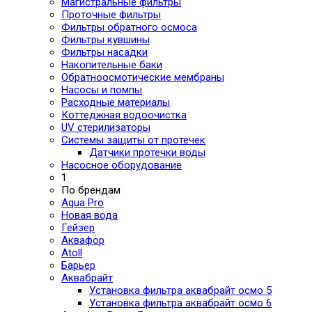
Магистральные фильтры
Проточные фильтры
Фильтры обратного осмоса
Фильтры кувшины
Фильтры насадки
Накопительные баки
Обратноосмотические мембраны
Насосы и помпы
Расходные материалы
Коттеджная водоочистка
UV стерилизаторы
Системы защиты от протечек
Датчики протечки воды
Насосное оборудование
1
По брендам
Aqua Pro
Новая вода
Гейзер
Аквафор
Atoll
Барьер
Аквабрайт
Установка фильтра аквабрайт осмо 5
Установка фильтра аквабрайт осмо 6