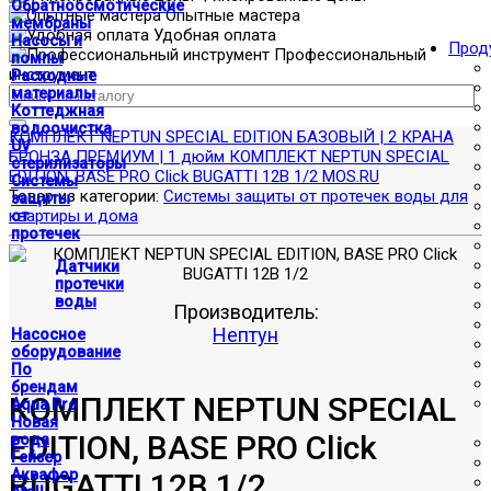
Обратноосмотические
Опытные мастера
мембраны
Удобная оплата
Насосы и
Прод
Профессиональный
помпы
инструмент
Расходные
материалы
Коттеджная
водоочистка
КОМПЛЕКТ NEPTUN SPECIAL EDITION БАЗОВЫЙ | 2 КРАНА
UV
БРОНЗА ПРЕМИУМ | 1 дюйм
КОМПЛЕКТ NEPTUN SPECIAL
стерилизаторы
EDITION, BASE PRO Click BUGATTI 12В 1/2 MOS.RU
Системы
Товар из категории:
Системы защиты от протечек воды для
защиты
квартиры и дома
от
протечек
Датчики
протечки
воды
Производитель:
Нептун
Насосное
оборудование
По
брендам
КОМПЛЕКТ NEPTUN SPECIAL
Aqua Pro
Новая
EDITION, BASE PRO Click
вода
Гейзер
Аквафор
BUGATTI 12В 1/2