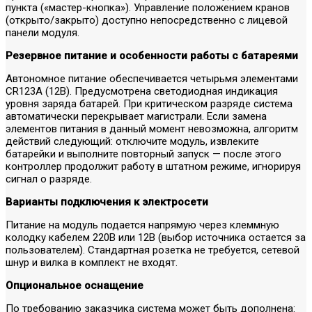
пункта («мастер-кнопка»). Управление положением кранов
(открыто/закрыто) доступно непосредственно с лицевой
панели модуля.
Резервное питание и особенности работы с батареями
Автономное питание обеспечивается четырьмя элементами
CR123A (12В). Предусмотрена светодиодная индикация
уровня заряда батарей. При критическом разряде система
автоматически перекрывает магистрали. Если замена
элементов питания в данный момент невозможна, алгоритм
действий следующий: отключите модуль, извлеките
батарейки и выполните повторный запуск — после этого
контроллер продолжит работу в штатном режиме, игнорируя
сигнал о разряде.
Варианты подключения к электросети
Питание на модуль подается напрямую через клеммную
колодку кабелем 220В или 12В (выбор источника остается за
пользователем). Стандартная розетка не требуется, сетевой
шнур и вилка в комплект не входят.
Опциональное оснащение
По требованию заказчика система может быть дополнена: