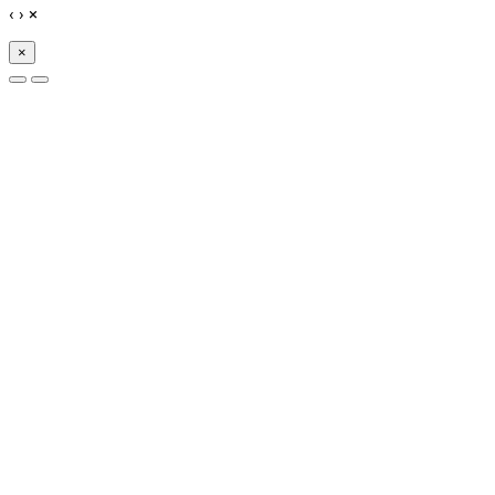
‹
›
×
×