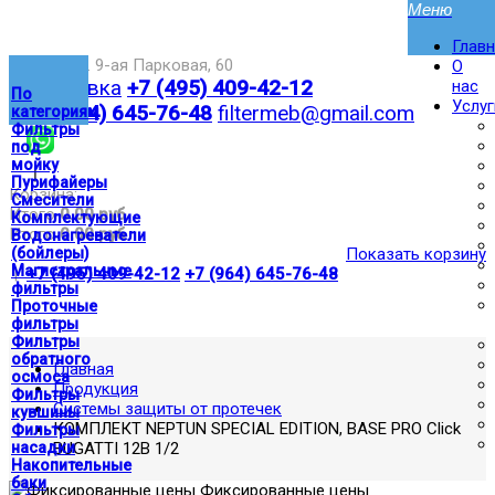
Глав
Москва,ул. 9-ая Парковая, 60
О
Доставка
+7 (495) 409-42-12
нас
По
Услуг
+7 (964) 645-76-48
filtermeb@gmail.com
категориям
Фильтры
под
мойку
|
Пурифайеры
Корзина:
Смесители
Итого
0.00 руб
Комплектующие
Итого
0.00 руб
Водонагреватели
(бойлеры)
Показать корзину
Магистральные
|
+7 (495) 409-42-12
+7 (964) 645-76-48
фильтры
Проточные
фильтры
Фильтры
обратного
Главная
осмоса
Продукция
Фильтры
Системы защиты от протечек
кувшины
КОМПЛЕКТ NEPTUN SPECIAL EDITION, BASE PRO Click
Фильтры
насадки
BUGATTI 12В 1/2
Накопительные
баки
Фиксированные цены