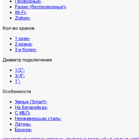
Проводные
›
Радио (беспроводные)
›
Wi-Fi
›
Zigbee
›
Кол-во кранов
1 кран
›
2 крана
›
3 и более
›
Диаметр подключения
1/2″
›
3/4″
›
1″
›
Особенности
Умные (Smart)
›
На батарейках
›
С ИБП
›
Нержавеющая сталь
›
Латунь
›
Бронза
›