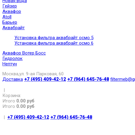
Новая вода
Гейзер
Аквафор
Atoll
Барьер
Аквабрайт
Установка фильтра аквабрайт осмо 5
Установка фильтра аквабрайт осмо 6
Аквафор Вотер Босс
Гидролок
Нептун
Москва,ул. 9-ая Парковая, 60
Доставка
+7 (495) 409-42-12
+7 (964) 645-76-48
filtermeb@g
|
Корзина:
Итого
0.00 руб
Итого
0.00 руб
|
+7 (495) 409-42-12
+7 (964) 645-76-48