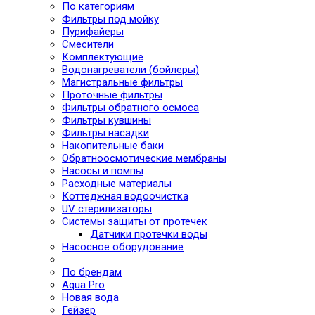
По категориям
Фильтры под мойку
Пурифайеры
Смесители
Комплектующие
Водонагреватели (бойлеры)
Магистральные фильтры
Проточные фильтры
Фильтры обратного осмоса
Фильтры кувшины
Фильтры насадки
Накопительные баки
Обратноосмотические мембраны
Насосы и помпы
Расходные материалы
Коттеджная водоочистка
UV стерилизаторы
Системы защиты от протечек
Датчики протечки воды
Насосное оборудование
По брендам
Aqua Pro
Новая вода
Гейзер