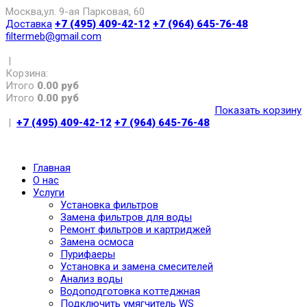
Москва,ул. 9-ая Парковая, 60
Доставка
+7 (495) 409-42-12
+7 (964) 645-76-48
filtermeb@gmail.com
|
Корзина:
Итого
0.00 руб
Итого
0.00 руб
Показать корзину
|
+7 (495) 409-42-12
+7 (964) 645-76-48
Главная
О нас
Услуги
Установка фильтров
Замена фильтров для воды
Ремонт фильтров и картриджей
Замена осмоса
Пурифаеры
Установка и замена смесителей
Анализ воды
Водоподготовка коттеджная
Подключить умягчитель WS