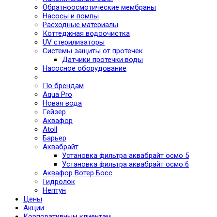
Обратноосмотические мембраны
Насосы и помпы
Расходные материалы
Коттеджная водоочистка
UV стерилизаторы
Системы защиты от протечек
Датчики протечки воды
Насосное оборудование
По брендам
Aqua Pro
Новая вода
Гейзер
Аквафор
Atoll
Барьер
Аквабрайт
Установка фильтра аквабрайт осмо 5
Установка фильтра аквабрайт осмо 6
Аквафор Вотер Босс
Гидролок
Нептун
Цены
Акции
Корпоративным клиентам