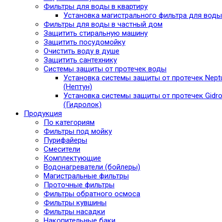
Фильтры для воды в квартиру
Установка магистрального фильтра для воды
Фильтры для воды в частный дом
Защитить стиральную машину
Защитить посудомойку
Очистить воду в душе
Защитить сантехнику
Системы защиты от протечек воды
Установка системы защиты от протечек Nept
(Нептун)
Установка системы защиты от протечек Gidro
(Гидролок)
Продукция
По категориям
Фильтры под мойку
Пурифайеры
Смесители
Комплектующие
Водонагреватели (бойлеры)
Магистральные фильтры
Проточные фильтры
Фильтры обратного осмоса
Фильтры кувшины
Фильтры насадки
Накопительные баки