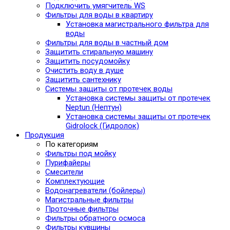
Подключить умягчитель WS
Фильтры для воды в квартиру
Установка магистрального фильтра для
воды
Фильтры для воды в частный дом
Защитить стиральную машину
Защитить посудомойку
Очистить воду в душе
Защитить сантехнику
Системы защиты от протечек воды
Установка системы защиты от протечек
Neptun (Нептун)
Установка системы защиты от протечек
Gidrolock (Гидролок)
Продукция
По категориям
Фильтры под мойку
Пурифайеры
Смесители
Комплектующие
Водонагреватели (бойлеры)
Магистральные фильтры
Проточные фильтры
Фильтры обратного осмоса
Фильтры кувшины