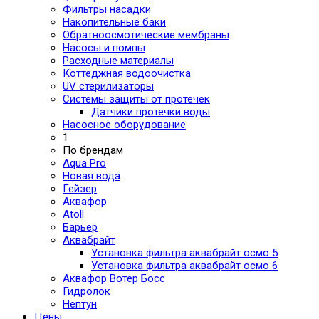
Фильтры насадки
Накопительные баки
Обратноосмотические мембраны
Насосы и помпы
Расходные материалы
Коттеджная водоочистка
UV стерилизаторы
Системы защиты от протечек
Датчики протечки воды
Насосное оборудование
1
По брендам
Aqua Pro
Новая вода
Гейзер
Аквафор
Atoll
Барьер
Аквабрайт
Установка фильтра аквабрайт осмо 5
Установка фильтра аквабрайт осмо 6
Аквафор Вотер Босс
Гидролок
Нептун
Цены