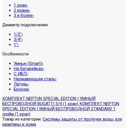
1 кран
›
2 крана
›
3 и более
›
Диаметр подключения
1/2″
›
3/4″
›
1″
›
Особенности
Умные (Smart)
›
На батарейках
›
С ИБП
›
Нержавеющая сталь
›
Латунь
›
Бронза
›
КОМПЛЕКТ NEPTUN SPECIAL EDITION | УМНЫЙ
БЕСПРОВОДНОЙ BUGATTI 3/4 (1 кран)
КОМПЛЕКТ NEPTUN
SPECIAL EDITION | УМНЫЙ БЕСПРОВОДНОЙ STANDARD 1
дюйм (1 кран)
Товар из категории:
Системы защиты от протечек воды для
квартиры и дома