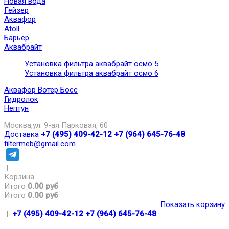
Новая вода
Гейзер
Аквафор
Atoll
Барьер
Аквабрайт
Установка фильтра аквабрайт осмо 5
Установка фильтра аквабрайт осмо 6
Аквафор Вотер Босс
Гидролок
Нептун
Москва,ул. 9-ая Парковая, 60
Доставка
+7 (495) 409-42-12
+7 (964) 645-76-48
filtermeb@gmail.com
|
Корзина:
Итого
0.00 руб
Итого
0.00 руб
Показать корзину
|
+7 (495) 409-42-12
+7 (964) 645-76-48