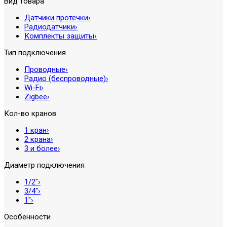
Вид товара
Датчики протечки
›
Радиодатчики
›
Комплекты защиты
›
Тип подключения
Проводные
›
Радио (беспроводные)
›
Wi-Fi
›
Zigbee
›
Кол-во кранов
1 кран
›
2 крана
›
3 и более
›
Диаметр подключения
1/2″
›
3/4″
›
1″
›
Особенности