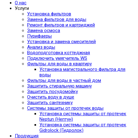
О нас
Услуги
Установка фильтров
Замена фильтров для воды
Ремонт фильтров и картриджей
Замена осмоса
Пурифаеры
Установка и замена смесителей
Анализ воды
Водоподготовка коттеджная
Подключить умягчитель WS
Фильтры для воды в квартиру
Установка магистрального фильтра для
воды
Фильтры для воды в частный дом
Защитить стиральную машину
Защитить посудомойку
Очистить воду в душе
Защитить сантехнику
Системы защиты от протечек воды
Установка системы защиты от протечек
Neptun (Нептун)
Установка системы защиты от протечек
Gidrolock (Гидролок)
Продукция