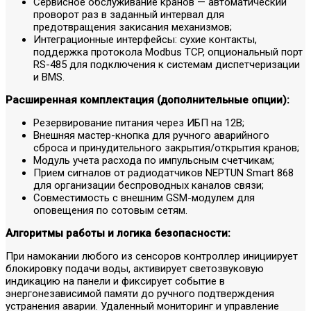
Сервисное обслуживание кранов — автоматический
проворот раз в заданный интервал для
предотвращения закисания механизмов;
Интеграционные интерфейсы: сухие контакты,
поддержка протокола Modbus TCP, опциональный порт
RS-485 для подключения к системам диспетчеризации
и BMS.
Расширенная комплектация (дополнительные опции):
Резервирование питания через ИБП на 12В;
Внешняя мастер-кнопка для ручного аварийного
сброса и принудительного закрытия/открытия кранов;
Модуль учета расхода по импульсным счетчикам;
Прием сигналов от радиодатчиков NEPTUN Smart 868
для организации беспроводных каналов связи;
Совместимость с внешним GSM-модулем для
оповещения по сотовым сетям.
Алгоритмы работы и логика безопасности:
При намокании любого из сенсоров контроллер инициирует
блокировку подачи воды, активирует светозвуковую
индикацию на панели и фиксирует событие в
энергонезависимой памяти до ручного подтверждения
устранения аварии. Удаленный мониторинг и управление