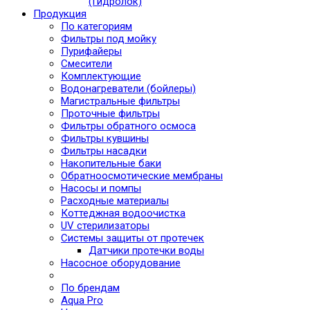
(Гидролок)
Продукция
По категориям
Фильтры под мойку
Пурифайеры
Смесители
Комплектующие
Водонагреватели (бойлеры)
Магистральные фильтры
Проточные фильтры
Фильтры обратного осмоса
Фильтры кувшины
Фильтры насадки
Накопительные баки
Обратноосмотические мембраны
Насосы и помпы
Расходные материалы
Коттеджная водоочистка
UV стерилизаторы
Системы защиты от протечек
Датчики протечки воды
Насосное оборудование
По брендам
Aqua Pro